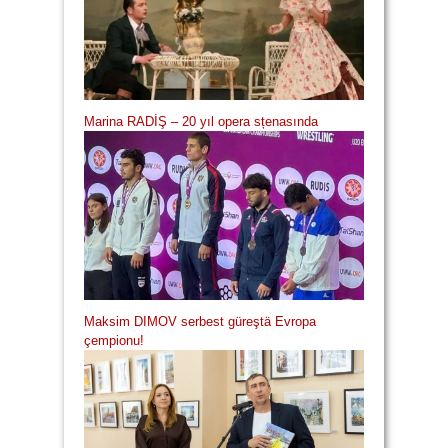
Marina RADİŞ – 20 yıl opera sțenasında
Maksim DIMOV serbest güreştä Evropa
çempionu!