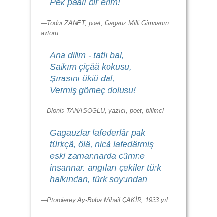
Pek paalı bir erim!
—Todur ZANET, poet, Gagauz Milli Gimnanın
avtoru
Ana dilim - tatlı bal,
Salkım çiçää kokusu,
Şırasını üklü dal,
Vermiş gömeç dolusu!
—Dionis TANASOGLU, yazıcı, poet, bilimci
Gagauzlar lafederlär pak
türkçä, ölä, nicä lafedärmiş
eski zamannarda cümne
insannar, angıları çekiler türk
halkından, türk soyundan
—Ptoroierey Ay-Boba Mihail ÇAKİR, 1933 yıl