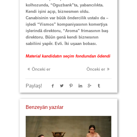
kolhozunda, “Oguzbank”ta, yabancılıkta.
Kendi işini açıp, biznesmen oldu.
Canabisinin var büük öndercilik ustalıı da –
işledi “Vismos” kompaniyasının komerţiya
işlerindä direktoru, “Aroma” frimasının baş
direktoru. Büün genä kendi biznesının
sabiliini yapêr. Evli. İki uşaan bobası.
Material kandidatın seçim fondundan ödendi
Önceki er
Önceki er
Paylaş!
Benzeyän yazılar