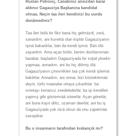
Ruslan Petroviç, Canabiniz ansızdan karar
aldınız Gagauziya Başkanına kandidat
olmaa. Neçin taa ileri kendinizi bu uurda
denämediniz?
Taa ileri bölä bir fikir bana hiç gelmäzdi, zerä,
sanardım, ani kuvettä olan kişilär Gagauziyanın
işinä bakardılar, bän da kendi işimä. Bän ölä
sayardım. Ama açan bıldır, benim dostlarımnan
barabar, başladım Gagauziyada bir soţial ptoektı
yapmaa, annadım, ani bu hiç diilmiş ölä:
Gagauziyanın çinovnikleri taa çok kendi işlerinä
bakêrlar. Annadım, ani onnar, bizi kösteklemää
deyni, türlü maanalar ortaya çıkarêrlar: ba
smetayı kenarsız zeedelederlär, ba işi kendileri
yapmış gibi göstermää isteerlär. Açan görerlär,
ani buna kayıl diiliz, ozaman deerlär, ani bu iş
Gagauziyada yok nicä olsun da onu zapetmää
savaşêrar.
Bu o insannarın tarafından kıskançık mı?