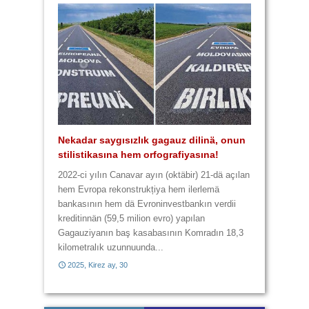
4 lafta 9 yannışlık var
Kulturasız kultura
Yannışlıklar karma karışık
Üç lafta 6 yannışlık
Nekadar saygısızlık gagauz dilinä, onun
Zavalı Gagauz Dilimiz! Hem zaametä,
stilistikasına hem orfografiyasına!
hem da harcanan paraya yazık!
2014, Baba Marta, 3
2014, Çiçek ay, 28
2022-ci yılın Canavar ayın (oktäbir) 21-dä açılan
hem Evropa rekonstrukțiya hem ilerlemä
bankasının hem dä Evroninvestbankın verdii
2014, Baba Marta, 29
2014, Büük ay, 11
kreditinnän (59,5 milion evro) yapılan
Gagauziyanın baş kasabasının Komradın 18,3
kilometralık uzunnuunda...
2025, Kirez ay, 30
2017, Kirez ay, 21