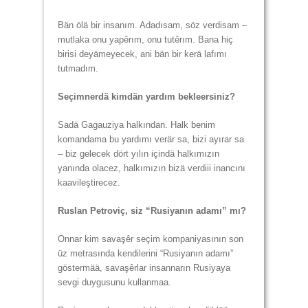
Bän ölä bir insanım. Adadısam, söz verdisam –
mutlaka onu yapêrım, onu tutêrım. Bana hiç
birisi deyämeyecek, ani bän bir kerä lafımı
tutmadım.
Seçimnerdä kimdän yardım bekleersiniz?
Sadä Gagauziya halkından. Halk benim
komandama bu yardımı verär sa, bizi ayırar sa
– biz gelecek dört yılın içindä halkımızın
yanında olacez, halkımızın bizä verdiii inancını
kaavileştirecez.
Ruslan Petroviç, siz “Rusiyanın adamı” mı?
Onnar kim savaşêr seçim kompaniyasının son
üz metrasında kendilerini “Rusiyanın adamı”
göstermää, savaşêrlar insannarın Rusiyaya
sevgi duygusunu kullanmaa.