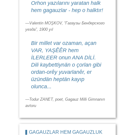
Orhon yazılarını yaratan halk
hem gagauzlar - hep o halktır!
—Valentin MOŞKOV, “Гагаузы Бендерского
уезда”, 1900 yıl
Bir millet var ozaman, açan
VAR, YAŞÊÊR hem
İLERLEER onun ANA DİLİ.
Dili kaybettiynän o çorlan gibi
ordan-orêy yuvarlanêr, er
üzündän heptän kayıp
olunca...
—Todur ZANET, poet, Gagauz Milli Gimnanın
avtoru
GAGAUZLAR HEM GAGAUZLUK