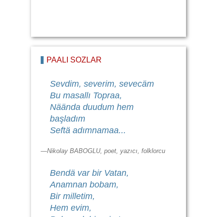
PAALI SÖZLÄR
Sevdim, severim, sevecäm
Bu masallı Topraa,
Näända duudum hem
başladım
Seftä adımnamaa...
—Nikolay BABOGLU, poet, yazıcı, folklorcu
Bendä var bir Vatan,
Anamnan bobam,
Bir milletim,
Hem evim,