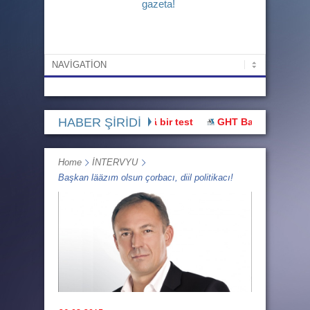
gazeta!
HABER ŞİRİDİ
u hak üstünnüü devletlää bir test
GHT Başı: “Buluşmaya gidä
Home
İNTERVYU
Başkan lääzım olsun çorbacı, diil politikacı!