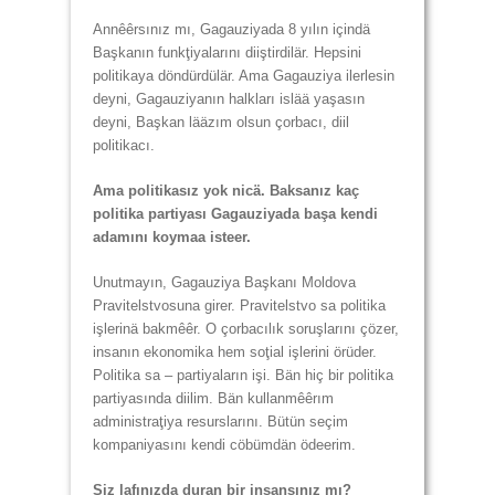
Annêêrsınız mı, Gagauziyada 8 yılın içindä
Başkanın funkţiyalarını diiştirdilär. Hepsini
politikaya döndürdülär. Ama Gagauziya ilerlesin
deyni, Gagauziyanın halkları islää yaşasın
deyni, Başkan lääzım olsun çorbacı, diil
politikacı.
Ama politikasız yok nicä. Baksanız kaç
politika partiyası Gagauziyada başa kendi
adamını koymaa isteer.
Unutmayın, Gagauziya Başkanı Moldova
Pravitelstvosuna girer. Pravitelstvo sa politika
işlerinä bakmêêr. O çorbacılık soruşlarını çözer,
insanın ekonomika hem soţial işlerini örüder.
Politika sa – partiyaların işi. Bän hiç bir politika
partiyasında diilim. Bän kullanmêêrım
administraţiya resurslarını. Bütün seçim
kompaniyasını kendi cöbümdän ödeerim.
Siz lafınızda duran bir insansınız mı?