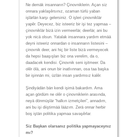
Ne demäk insannarın? Çinovniklerin. Açan siz
onnara yaklaşêrsınız, ozaman türlü yaban
işlärlän karşı gelersiniz. O işleri çinovniklär
yapêr. Deyecez, biz isteeriz bir işi tez yapmaa –
çinovniklär bizä izin vermeerlär, deerlär, ani bu
yok nicä olsun. Yatalak insannara yardım etmää
deyni isteeriz onnardan o insannarın listesini –
çinovnik deer, ani hiç bir liste bizä vermeyecek
da hepsi baaşışları biz ona verelim, da o,
daadacek kendisi. Çinovnik seni işitmeer. Da
olêr ölä, ani onun bir inatlıınnan, osa taa başka
bir işinnän mi, üzlän insan yardımsız kalêr.
Şindiyädän bän kendi işimä bakardım. Ama
açan gördüm ne olêr o çinovniklerin arasında,
neyä dönmüşlär “halkın izmetçileri”, annadım,
ani bu işi diiştirmää lääzım. Zerä onnar herbir
boş iştän politika yapmaa savaşêrlar.
Siz Başkan olarsanız politika yapmayaceynız
mı?