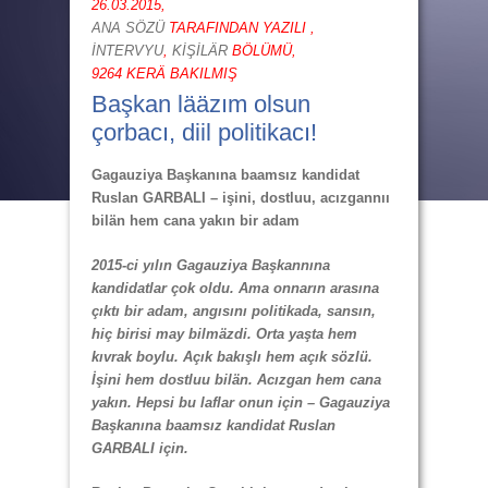
26.03.2015,
ANA SÖZÜ
TARAFINDAN YAZILI ,
İNTERVYU
,
KİŞİLÄR
BÖLÜMÜ,
9264 KERÄ BAKILMIŞ
Başkan lääzım olsun
çorbacı, diil politikacı!
Gagauziya Başkanına baamsız kandidat
Ruslan GARBALI
– işini, dostluu, acızgannıı
bilän hem cana yakın bir adam
2015-ci yılın Gagauziya Başkannına
kandidatlar çok oldu. Ama onnarın arasına
çıktı bir adam, angısını politikada, sansın,
hiç birisi may bilmäzdi. Orta yaşta hem
kıvrak boylu. Açık bakışlı hem açık sözlü.
İşini hem dostluu bilän. Acızgan hem cana
yakın. Hepsi bu laflar onun için – Gagauziya
Başkanına baamsız kandidat Ruslan
GARBALI için.