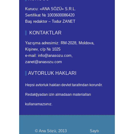
Kurucu: «ANA SÖZÜ» S.R.L.
Sertifikat № 1003600086420
Baş redaktor – Todur ZANET
KONTAKTLAR
Yazışma adresimiz: RM-2028, Moldova,
Kişinev, c/p № 1025
e-mail: info@anasozu.com,
zanet@anasozu.com
AVTORLUK HAKLARI
Hepsi avtorluk hakları devlet tarafından korunêr.
Redakţiyadan izin almadaan materialları
kullanamazsınız.
© Ana Sözü, 2013
Saytı