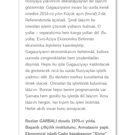
Rusiyaya yakınnıını deklaraţiyaylan diil lääzım
göstermää. Gagauziyanın insanı bu uurda kendi
istediini 2014-cü yılın Küçük ayın (fevral) 2-dä
Referendumda açıkladı. Şindi lääzım bu
istenilän işlerin çözmäk yollarını bulmaa. O
yollar – separatizma hem kavga yolları diil. Bu
yollar, Evro-Aziya Ekonomika Birliinnän
ekonomika ilişkilerini kaavileştirip,
Gagauziyanın ekonomikasını ilerletmää, kultura
uurunda zenginniklärlän hem studentlärlän
diişmää. Hepsi bu işlär Gagauziyayı kaldırdacek
da gösterecek nicä bu uurda Rusiyaylan işbirlii
yadımcı olêr. Bu devletin merkez kuvetlerinä da
örnek olacek. Onnarlan da işbirliindä bulunmaa
lääzım. Bunnar hepsi benim programamda var.
Şamata hem gürültü bu işlerdä diil lääzım. Ama
lääzım hergün, her kıpım bu işleri örütmää.
Herbir akıllı insan bunu annayacek.
Ruslan GARBALI duudu 1970-ci yılda.
Başardı çiftçilik institutunu. Armatasını yaptı.
Ekonomist işledi Çadır kasabasının “Kirov”