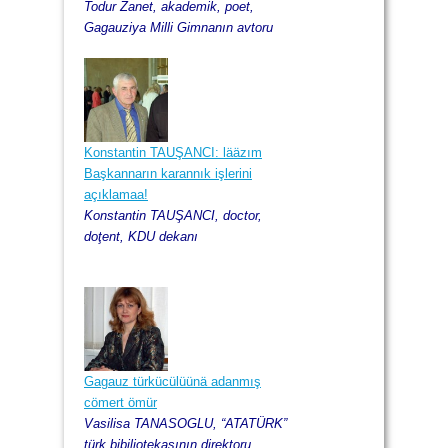
Todur Zanet, akademik, poet,
Gagauziya Milli Gimnanın avtoru
Konstantin TAUŞANCI: lääzım
Başkannarın karannık işlerini
açıklamaa!
Konstantin TAUŞANCI, doctor,
doţent, KDU dekanı
Gagauz türkücülüünä adanmış
cömert ömür
Vasilisa TANASOGLU, “ATATÜRK”
türk bibiliotekasının direktoru