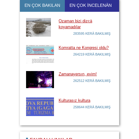
EN ÇOK BAKILAN
EN ÇOK İNCELENÄN
Ozaman bizi dizçä
koyamadılar
283595 KERÄ BAKILMIŞ
Komratta ne Kongresi oldu?
264219 KERÄ BAKILMIŞ
Zamanayersın, evim!
262512 KERÄ BAKILMIŞ
Kulturasız kultura
258644 KERÄ BAKILMIŞ