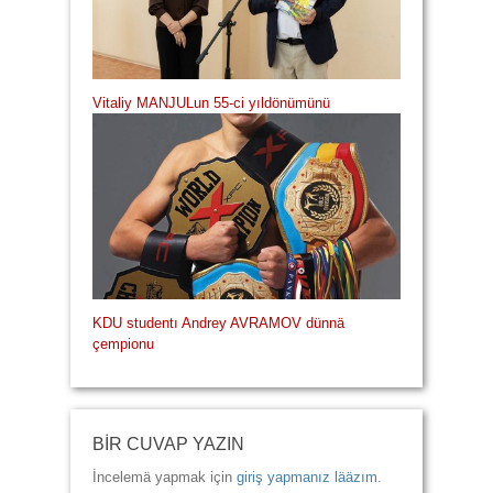
Vitaliy MANJULun 55-ci yıldönümünü
KDU studentı Andrey AVRAMOV dünnä
çempionu
BİR CUVAP YAZIN
İncelemä yapmak için
giriş yapmanız lääzım
.