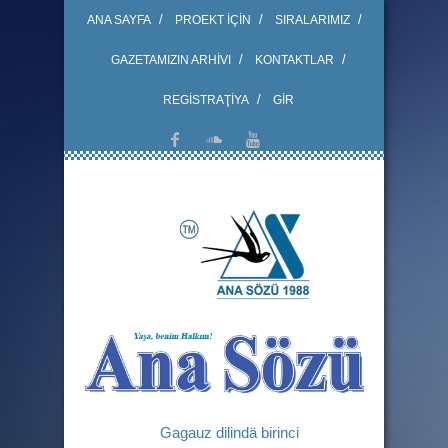
ANA SAYFA
PROEKT İÇİN
SIRALARIMIZ
GAZETAMIZIN ARHİVI
KONTAKTLAR
REGİSTRAŢİYA
GİR
Gagauz dilindä birinci