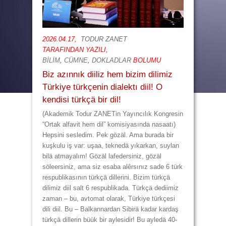
2026.04.17,
TODUR ZANET
TARAFINDAN YAZILI,
BİLİM
,
CÜMNE
,
DOKLADLAR
BOLUMU
Biz azınnık diiliz hem bizim dilimiz
Türkiye türkçenin dialektı diil! O
kendisi türkçä bir dil!
(Akademik Todur ZANETin Yayıncılık Kongresin
“Ortak alfavit hem dil” komisiyasında nasaatı)
Hepsini sesledim. Pek gözäl. Ama burada bir
kuşkulu iş var: uşaa, teknedä yıkarkan, suylan
bilä atmayalım! Gözäl lafedersiniz, gözäl
söleersiniz, ama siz esaba alêrsınız sade 6 türk
respublikasının türkçä dillerini. Bizim türkçä
dilimiz diil salt 6 respublikada. Türkçä dediimiz
zaman – bu, avtomat olarak, Türkiye türkçesi
dili diil. Bu – Balkannardan Sibirä kadar kardaş
türkçä dillerin büük bir aylesidir! Bu ayledä 40-