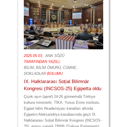
2025.05.03,
ANA SÖZÜ
TARAFINDAN YAZILI,
BİLİM
,
BİLİM ÖMÜRÜ
,
CÜMNE
,
DOKLADLAR
BOLUMU
IX. Halklararası Soțial Bilimnär
Kongresi (INCSOS-25) Egipetta oldu
Çiçek ayın (aprel) 24-26 günnerindä Türkiye
kultura ministerlii, TİKA, Yunus Emre institutu,
Egipet bilim Akademiyası kanatları altında
Egipetın Aleksandriya kasabasında geçti IX.
Halklararası Soțial Bilimnär Kongresi (INCSOS-
25), angısı yapıldı TBBB (Türkiye Parlamentı)