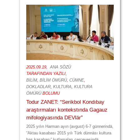
2025.09.19,
ANA SÖZÜ
TARAFINDAN YAZILI,
BİLİM
,
BİLİM ÖMÜRÜ
,
CÜMNE
,
DOKLADLAR
,
KULTURA
,
KULTURA
ÖMÜRÜ
BOLUMU
Todur ZANET: “Serikbol Kondıbay
araştırmaları kontekstında Gagauz
mifologiyasında DEVlär”
2025 yılın Harman ayın (avgust) 6-7 günnerindä,
“Aktau kasabası 2015 yılı Türk dünnäsı kultura
baş kasabası” kutlamaları çerçevesindä,