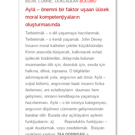
BİLİM
,
CÜMNE
,
DOKLADLAR
BOLUMU
Aylä – önemni bir faktor uşaan üüsek
moral kompetenţiyaların
oluşturmasında
Terbietmäk – o diil yaşamaya hazırlanmak,
Terbietmäk – o kendi yaşamak. John Devey
İnsanın moral kaliteleri çekiler küçüklüündän.
Kimin arasında büüyecek, kalkınacek evlad,
işidecek büüklerdän, dolayında bulunan
insannardan iilik için, dooruluk için, sevda için
halkına, dilinä, topraana. O bilgilärlän
adımnayacek yola, angısının adı ömür. Aylä –
soţial bölümü, angısınnan baalı insanın fizika
ilerlemesi, eni evlatboyların duuması hem
gelişmesi, onnarın kendibaşına yaşamaya
hazırlanması. Aylä – o bir istoriya kategoriyası,
angısının diişilmesi cümnenin gelişmesinnän
barabar olêr. Burada olur açıklayalım aylenin
funkţiyalarını: a) Reproduktiv funkţiyası –
uşak duudurmak, soyu zeedelemäk. Büüyän
uşakların saalıını
TAA DERINDÄN