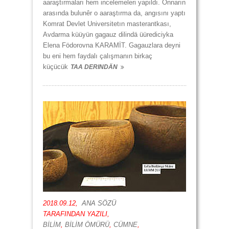
aaraştırmaları hem incelemeleri yapıldı. Onnarın
arasında bulunêr o aaraştırma da, angısını yaptı
Komrat Devlet Universitetın masterantkası,
Avdarma küüyün gagauz dilindä üürediciyka
Elena Födorovna KARAMİT. Gagauzlara deyni
bu eni hem faydalı çalışmanın birkaç
küçücük
TAA DERINDÄN
2018.09.12,
ANA SÖZÜ
TARAFINDAN YAZILI,
BİLİM
,
BİLİM ÖMÜRÜ
,
CÜMNE
,