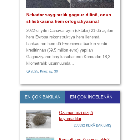
Nekadar saygısızlık gagauz dilinä, onun
Zavalı Gagauz Dilimiz! Hem zaametä,
stilistikasına hem orfografiyasına!
hem da harcanan paraya yazık!
2014, Baba Marta, 3
2014, Çiçek ay, 28
2022-ci yılın Canavar ayın (oktäbir) 21-dä açılan
hem Evropa rekonstrukțiya hem ilerlemä
bankasının hem dä Evroninvestbankın verdii
2014, Baba Marta, 29
2014, Büük ay, 11
kreditinnän (59,5 milion evro) yapılan
Gagauziyanın baş kasabasının Komradın 18,3
kilometralık uzunnuunda...
2025, Kirez ay, 30
2017, Kirez ay, 21
EN ÇOK BAKILAN
EN ÇOK İNCELENÄN
Ozaman bizi dizçä
koyamadılar
283592 KERÄ BAKILMIŞ
Komratta ne Kongresi oldu?