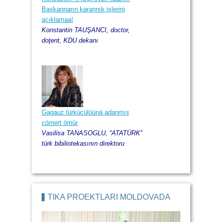
Başkannarın karannık işlerini
açıklamaa!
Konstantin TAUŞANCI, doctor,
doţent, KDU dekanı
Gagauz türkücülüünä adanmış
cömert ömür
Vasilisa TANASOGLU, “ATATÜRK”
türk bibiliotekasının direktoru
TİKA PROEKTLARI MOLDOVADA