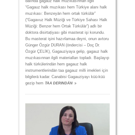
dalında gagauz halk muzıkasınnan ilgili
“Gagauz halk muzıkası hem Türkiye alanı halk
muzıkası: Benzeyän hem ortak türkülär”
(“Gagavuz Halk Müziği ve Türkiye Sahası Halk
Müziği: Benzer hem Ortak Türkülär”) adlı bir
doktora disirtațiyası gibi masterat işi korundu.
Bu masterat işini hazırlamaa deyni, onun avtoru
Günger Özgür DURAN (öndercisi – Doç Dr.
Özgür ÇELİK), Gagauziyaya gelip, gagauz halk
muzıkasınnan ilgili materialları topladı. Başlayıp
halk türkülerindän hem gagauz halk
instrumentlerindän taa gagauz milli imekleri için
bilgilerä kadar. Canabisi Gagauziyayı küü-küü
gezip hem
TAA DERINDÄN