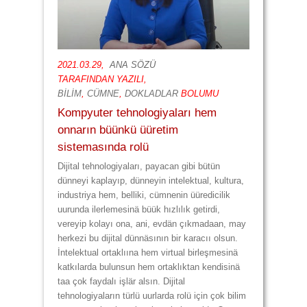
2021.03.29,
ANA SÖZÜ
TARAFINDAN YAZILI,
BİLİM
,
CÜMNE
,
DOKLADLAR
BOLUMU
Kompyuter tehnologiyaları hem
onnarın büünkü üüretim
sistemasında rolü
Dijital tehnologiyaları, payacan gibi bütün
dünneyi kaplayıp, dünneyin intelektual, kultura,
industriya hem, belliki, cümnenin üüredicilik
uurunda ilerlemesinä büük hızlılık getirdi,
vereyip kolayı ona, ani, evdän çıkmadaan, may
herkezi bu dijital dünnäsının bir karacıı olsun.
İntelektual ortaklıına hem virtual birleşmesinä
katkılarda bulunsun hem ortaklıktan kendisinä
taa çok faydalı işlär alsın. Dijital
tehnologiyaların türlü uurlarda rolü için çok bilim