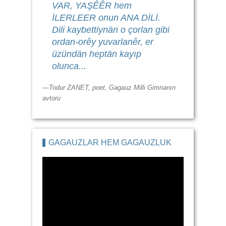
VAR, YAŞÊÊR hem
İLERLEER onun ANA DİLİ.
Dili kaybettiynän o çorlan gibi
ordan-orêy yuvarlanêr, er
üzündän heptän kayıp
olunca...
—Todur ZANET, poet, Gagauz Milli Gimnanın
avtoru
GAGAUZLAR HEM GAGAUZLUK