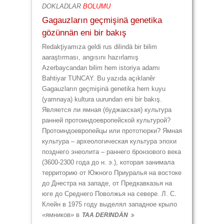
DOKLADLAR
BOLUMU
Gagauzların geçmişinä genetika
gözünnän eni bir bakış
Redakţiyamıza geldi rus dilindä bir bilim
aaraştırması, angısını hazırlamış
Azerbaycandan bilim hem istoriya adamı
Bahtiyar TUNCAY. Bu yazıda açıklanêr
Gagauzların geçmişinä genetika hem kuyu
(yamnaya) kultura uurundan eni bir bakış.
Является ли ямная (буджакская) культура
ранней протоиндоевропейской культурой?
Протоиндоевропейцы или прототюрки? Ямная
культура – археологическая культура эпохи
позднего энеолита – раннего бронзового века
(3600-2300 года до н. э.), которая занимала
территорию от Южного Приуралья на востоке
до Днестра на западе, от Предкавказья на
юге до Среднего Поволжья на севере. Л. С.
Клейн в 1975 году выделял западное крыло
«ямников» в
TAA DERINDÄN