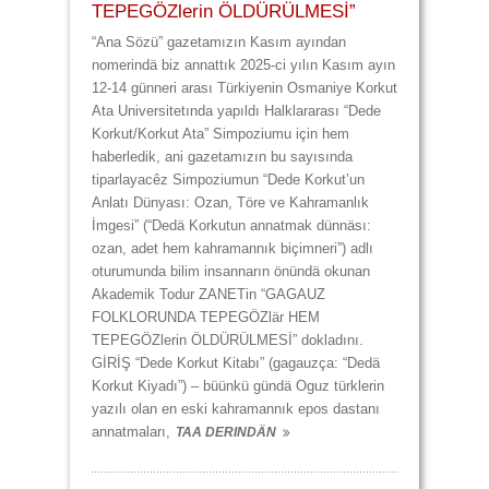
TEPEGÖZlerin ÖLDÜRÜLMESİ”
“Ana Sözü” gazetamızın Kasım ayından
nomerindä biz annattık 2025-ci yılın Kasım ayın
12-14 günneri arası Türkiyenin Osmaniye Korkut
Ata Universitetında yapıldı Halklararası “Dede
Korkut/Korkut Ata” Simpoziumu için hem
haberledik, ani gazetamızın bu sayısında
tiparlayacêz Simpoziumun “Dede Korkut’un
Anlatı Dünyası: Ozan, Töre ve Kahramanlık
İmgesi” (“Dedä Korkutun annatmak dünnäsı:
ozan, adet hem kahramannık biçimneri”) adlı
oturumunda bilim insannarın önündä okunan
Akademik Todur ZANETin “GAGAUZ
FOLKLORUNDA TEPEGÖZlär HEM
TEPEGÖZlerin ÖLDÜRÜLMESİ” dokladını.
GİRİŞ “Dede Korkut Kitabı” (gagauzça: “Dedä
Korkut Kiyadı”) – büünkü gündä Oguz türklerin
yazılı olan en eski kahramannık epos dastanı
annatmaları,
TAA DERINDÄN