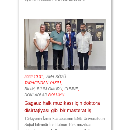
2022.10.31,
ANA SÖZÜ
TARAFINDAN YAZILI,
BİLİM
,
BİLİM ÖMÜRÜ
,
CÜMNE
,
DOKLADLAR
BOLUMU
Gagauz halk muzıkası için doktora
disirtațiyası gibi bir masterat işi
Türkiyenin İzmir kasabasının EGE Universitetın
Soțial bilimnär İnstitutnun Türk muzıkası