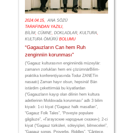
2024.04.15,
ANA SÖZÜ
TARAFINDAN YAZILI,
BİLİM
,
CÜMNE
,
DOKLADLAR
,
KULTURA
,
KULTURA ÖMÜRÜ
BOLUMU
“Gagauzların Can hem Ruh
zenginniin korunması”
(“Gagauz kulturasının enginniindä müzeylär:
zamanın zorlukları hem eni çözümnärBilim-
praktika konferențiyasında Todur ZANETin
nasaatı) Zaman hayır olsun, hepsinä! Bän
istärdim çekettirmää bu kiyatlardan
(“Gagauzların kayıp olan dilinin hem kultura
adetlerinin Moldovada korunması” adlı 3 bilim
kiyadı: 1-ci kiyat (“Gagauz halk masalları”,
“Gagauz Folk Tales”, “Poveşte populare
găgăuze”, «Гагаузские народные сказки»); 2-ci
kiyat (“Gagauz türküleri, söleyişleri, bilmeceleri”,
“Gagauz songs, Proverbs, Riddles”, “Cântece,