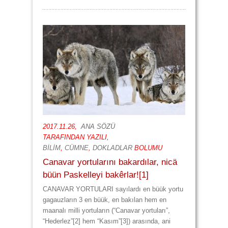
2017.11.26,
ANA SÖZÜ
TARAFINDAN YAZILI,
BİLİM
,
CÜMNE
,
DOKLADLAR
BOLUMU
Canavar yortularını bakardılar, nicä
büün Paskelleyi bakêrlar![1]
CANAVAR YORTULARI sayılardı en büük yortu
gagauzların 3 en büük, en bakılan hem en
maanalı milli yortuların (“Canavar yortuları”,
“Hederlez”[2] hem “Kasım”[3]) arasında, ani