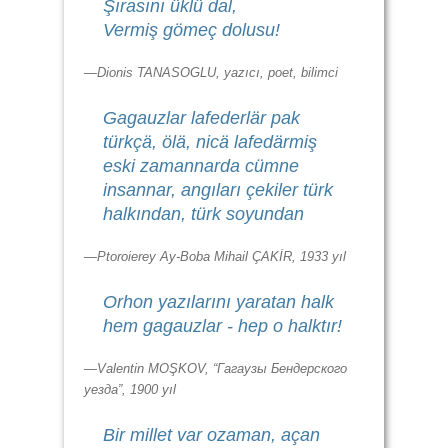
Şırasını üklü dal,
Vermiş gömeç dolusu!
—Dionis TANASOGLU, yazıcı, poet, bilimci
Gagauzlar lafederlär pak
türkçä, ölä, nicä lafedärmiş
eski zamannarda cümne
insannar, angıları çekiler türk
halkından, türk soyundan
—Ptoroierey Ay-Boba Mihail ÇAKİR, 1933 yıl
Orhon yazılarını yaratan halk
hem gagauzlar - hep o halktır!
—Valentin MOŞKOV, “Гагаузы Бендерского
уезда”, 1900 yıl
Bir millet var ozaman, açan