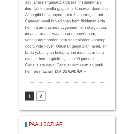
sayılarmışlar gagauzlarda taa hristiannıktan
ileri. Çünkü evelki gagauzlar Canavarı doorudan
Allaa gibi büük sayarmışlar. İna­narmışlar, ani
Canavar kendi kuvedinnän hem fikirinnän erdä
hem insan ara­sında uygunnuu hem düzgünnüü,
insannarın raat yaşamasını koruyêr hem,
yannış adımnardan hem sapmalardan koruyup,
dooru yola koyêr. Onuştan gagauzlar inanêr, ani
kırda yabanıylan buluştuynan insannarın uuru
uyacek hem o günkü işleri islää gidecek.
Gagauzlara deyni Canavar yortuların en büük
hem en maanalı
TAA DERINDÄN
1
2
PAALI SÖZLÄR