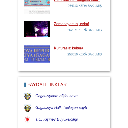
264113 KERÄ BAKILMIŞ
Zamanayersın, evim!
262371 KERÄ BAKILMIŞ
Kulturasız kultura
258510 KERÄ BAKILMIŞ
FAYDALI LİNKLÄR
Gagauziyanın ofițial saytı
Gagauziya Halk Topluşun saytı
T.C. Kişinev Büyükelçiliği