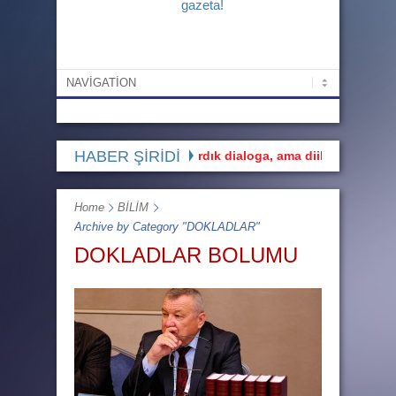
gazeta!
HABER ŞİRİDİ
maya gidärkän biz hazırdık dialoga, ama diil monologa”
Prez
Home
BİLİM
Archive by Category "DOKLADLAR"
DOKLADLAR BOLUMU