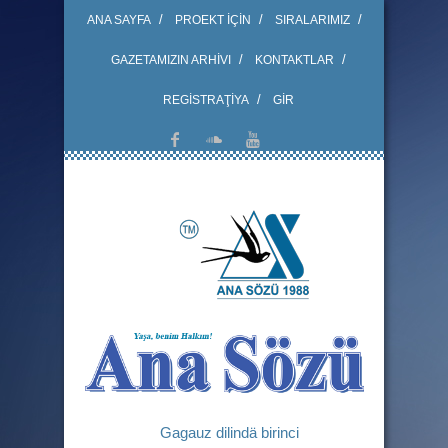
ANA SAYFA
PROEKT İÇİN
SIRALARIMIZ
GAZETAMIZIN ARHİVI
KONTAKTLAR
REGİSTRAŢİYA
GİR
Gagauz dilindä birinci