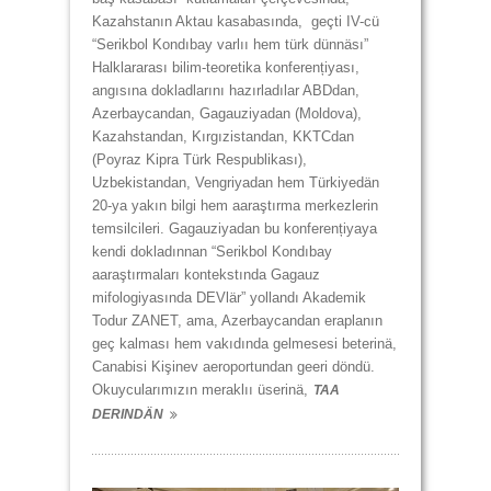
Kazahstanın Aktau kasabasında, geçti IV-cü
“Serikbol Kondıbay varlıı hem türk dünnäsı”
Halklararası bilim-teoretika konferențiyası,
angısına dokladlarını hazırladılar ABDdan,
Azerbaycandan, Gagauziyadan (Moldova),
Kazahstandan, Kırgızistandan, KKTCdan
(Poyraz Kipra Türk Respublikası),
Uzbekistandan, Vengriyadan hem Türkiyedän
20-ya yakın bilgi hem aaraştırma merkezlerin
temsilcileri. Gagauziyadan bu konferențiyaya
kendi dokladınnan “Serikbol Kondıbay
aaraştırmaları kontekstında Gagauz
mifologiyasında DEVlär” yollandı Akademik
Todur ZANET, ama, Azerbaycandan eraplanın
geç kalması hem vakıdında gelmesesi beterinä,
Canabisi Kişinev aeroportundan geeri döndü.
Okuycularımızın meraklıı üserinä,
TAA
DERINDÄN