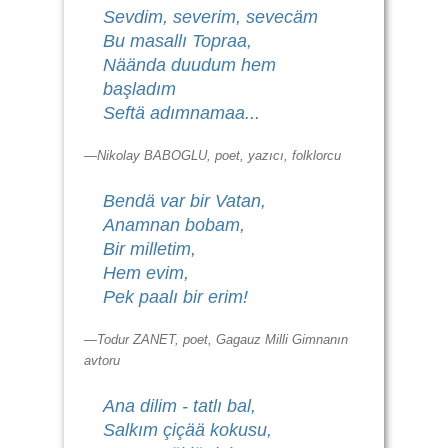
Sevdim, severim, sevecäm
Bu masallı Topraa,
Näända duudum hem
başladım
Seftä adımnamaa...
—Nikolay BABOGLU, poet, yazıcı, folklorcu
Bendä var bir Vatan,
Anamnan bobam,
Bir milletim,
Hem evim,
Pek paalı bir erim!
—Todur ZANET, poet, Gagauz Milli Gimnanın
avtoru
Ana dilim - tatlı bal,
Salkım çiçää kokusu,