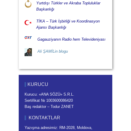
Yurtdışı Türkler ve Akraba Topluluklar
Başkanlığı
TİKA – Türk İşbirliği ve Koordinasyon
Ajansı Başkanlığı
Gagauziyanın Radio hem Televideniyası
Ali ŞAMİLin blogu
KURUCU
Kurucu: «ANA SÖZÜ» S.R.L.
Sertifikat № 1003600086420
Baş redaktor – Todur ZANET
KONTAKTLAR
Yazışma adresimiz: RM-2028, Moldova,