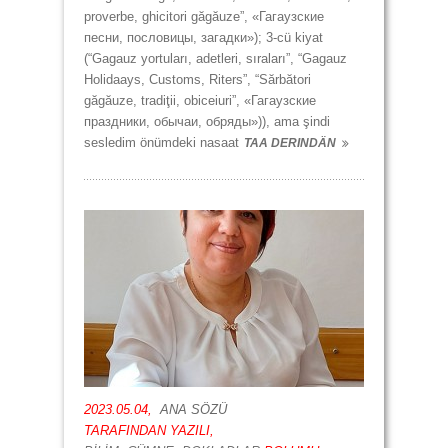
proverbe, ghicitori găgăuze”, «Гагаузские
песни, пословицы, загадки»); 3-cü kiyat
(“Gagauz yortuları, adetleri, sıraları”, “Gagauz
Holidaays, Customs, Riters”, “Sărbători
găgăuze, tradiţii, obiceiuri”, «Гагаузские
праздники, обычаи, обряды»)), ama şindi
sesledim önümdeki nasaat
TAA DERINDÄN
2023.05.04,
ANA SÖZÜ
TARAFINDAN YAZILI,