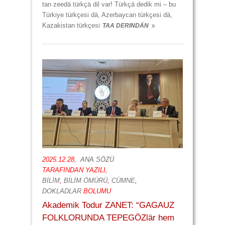
tan zeedä türkçä dil var! Türkçä dedik mi – bu
Türkiye türkçesi dä, Azerbaycan türkçesi dä,
Kazakistan türkçesi
TAA DERINDÄN
2025.12.28,
ANA SÖZÜ
TARAFINDAN YAZILI,
BİLİM
,
BİLİM ÖMÜRÜ
,
CÜMNE
,
DOKLADLAR
BOLUMU
Akademik Todur ZANET: “GAGAUZ
FOLKLORUNDA TEPEGÖZlär hem