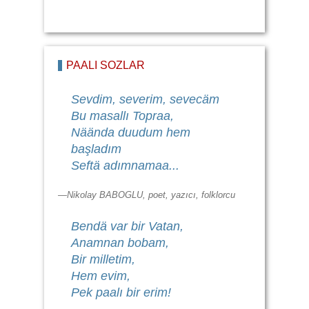
PAALI SÖZLÄR
Sevdim, severim, sevecäm
Bu masallı Topraa,
Näända duudum hem
başladım
Seftä adımnamaa...
—Nikolay BABOGLU, poet, yazıcı, folklorcu
Bendä var bir Vatan,
Anamnan bobam,
Bir milletim,
Hem evim,
Pek paalı bir erim!