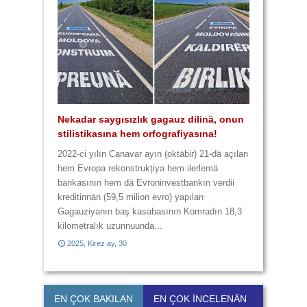
4 lafta 9 yannışlık var
Kulturasız kultura
Yannışlıklar karma karışık
Üç lafta 6 yannışlık
Nekadar saygısızlık gagauz dilinä, onun
Zavalı Gagauz Dilimiz! Hem zaametä,
stilistikasına hem orfografiyasına!
hem da harcanan paraya yazık!
2014, Baba Marta, 3
2014, Çiçek ay, 28
2022-ci yılın Canavar ayın (oktäbir) 21-dä açılan
hem Evropa rekonstrukțiya hem ilerlemä
bankasının hem dä Evroninvestbankın verdii
2014, Baba Marta, 29
2014, Büük ay, 11
kreditinnän (59,5 milion evro) yapılan
Gagauziyanın baş kasabasının Komradın 18,3
kilometralık uzunnuunda...
2025, Kirez ay, 30
2017, Kirez ay, 21
EN ÇOK BAKILAN
EN ÇOK İNCELENÄN