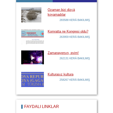
Ozaman bizi dizçä
koyamadılar
283588 KERÄ BAKILMIŞ
Komratta ne Kongresi oldu?
263959 KERÄ BAKILMIŞ
Zamanayersın, evim!
262131 KERÄ BAKILMIŞ
Kulturasız kultura
258267 KERÄ BAKILMIŞ
FAYDALI LİNKLÄR