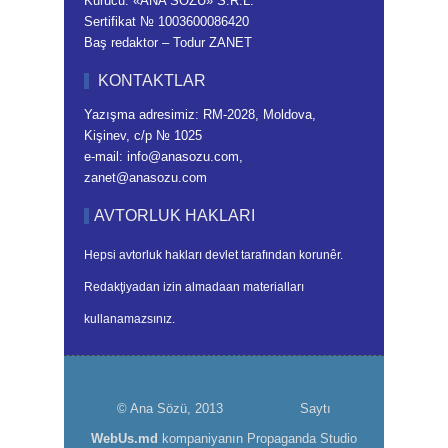
Kurucu: «ANA SÖZÜ» S.R.L.
Sertifikat № 1003600086420
Baş redaktor – Todur ZANET
KONTAKTLAR
Yazışma adresimiz: RM-2028, Moldova,
Kişinev, c/p № 1025
e-mail: info@anasozu.com,
zanet@anasozu.com
AVTORLUK HAKLARI
Hepsi avtorluk hakları devlet tarafından korunêr.
Redakţiyadan izin almadaan materialları
kullanamazsınız.
© Ana Sözü, 2013
Saytı
WebUs.md
kompaniyanın Propaganda Studio