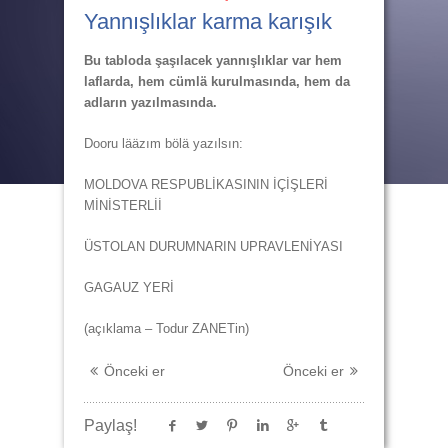
Yannışlıklar karma karışık
Bu tabloda şaşılacek yannışlıklar var hem
laflarda, hem cümlä kurulmasında, hem da
adların yazılmasında.
Dooru lääzım bölä yazılsın:
MOLDOVA RESPUBLİKASININ İÇİŞLERİ
MİNİSTERLİİ
ÜSTOLAN DURUMNARIN UPRAVLENİYASI
GAGAUZ YERİ
(açıklama – Todur ZANETin)
Önceki er
Önceki er
Paylaş!