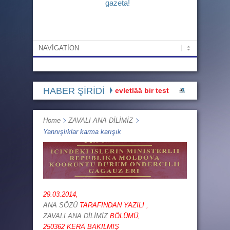
gazeta!
HABER ŞİRİDİ
Bu hak üstünnüü devletlää bir test
GHT Başı: “Buluşm
Home
ZAVALI ANA DİLİMİZ
Yannışlıklar karma karışık
29.03.2014,
ANA SÖZÜ
TARAFINDAN YAZILI ,
ZAVALI ANA DİLİMİZ
BÖLÜMÜ,
250362 KERÄ BAKILMIŞ