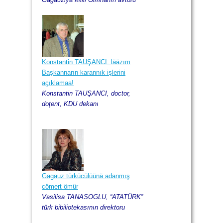
Konstantin TAUŞANCI: lääzım
Başkannarın karannık işlerini
açıklamaa!
Konstantin TAUŞANCI, doctor,
doţent, KDU dekanı
Gagauz türkücülüünä adanmış
cömert ömür
Vasilisa TANASOGLU, “ATATÜRK”
türk bibiliotekasının direktoru