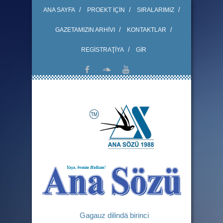
ANA SAYFA
PROEKT İÇİN
SIRALARIMIZ
GAZETAMIZIN ARHİVI
KONTAKTLAR
REGİSTRAŢİYA
GİR
Gagauz dilindä birinci