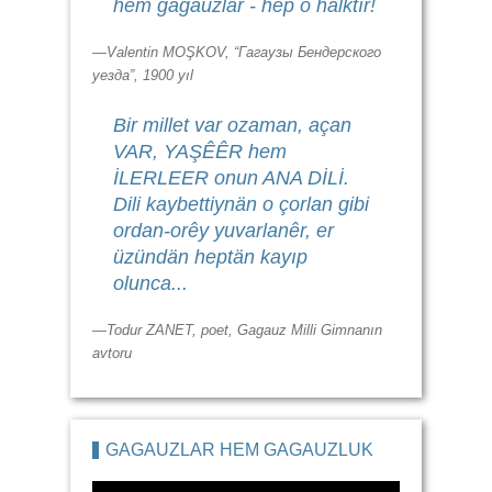
hem gagauzlar - hep o halktır!
—Valentin MOŞKOV, “Гагаузы Бендерского
уезда”, 1900 yıl
Bir millet var ozaman, açan
VAR, YAŞÊÊR hem
İLERLEER onun ANA DİLİ.
Dili kaybettiynän o çorlan gibi
ordan-orêy yuvarlanêr, er
üzündän heptän kayıp
olunca...
—Todur ZANET, poet, Gagauz Milli Gimnanın
avtoru
GAGAUZLAR HEM GAGAUZLUK