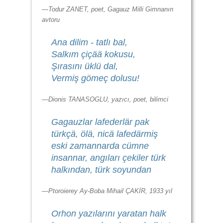
—Todur ZANET, poet, Gagauz Milli Gimnanın
avtoru
Ana dilim - tatlı bal,
Salkım çiçää kokusu,
Şırasını üklü dal,
Vermiş gömeç dolusu!
—Dionis TANASOGLU, yazıcı, poet, bilimci
Gagauzlar lafederlär pak
türkçä, ölä, nicä lafedärmiş
eski zamannarda cümne
insannar, angıları çekiler türk
halkından, türk soyundan
—Ptoroierey Ay-Boba Mihail ÇAKİR, 1933 yıl
Orhon yazılarını yaratan halk