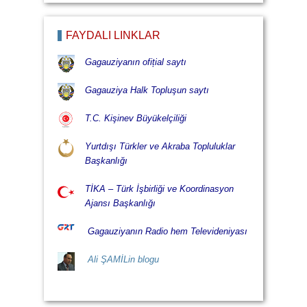
FAYDALI LİNKLÄR
Gagauziyanın ofițial saytı
Gagauziya Halk Topluşun saytı
T.C. Kişinev Büyükelçiliği
Yurtdışı Türkler ve Akraba Topluluklar
Başkanlığı
TİKA – Türk İşbirliği ve Koordinasyon
Ajansı Başkanlığı
Gagauziyanın Radio hem Televideniyası
Ali ŞAMİLin blogu