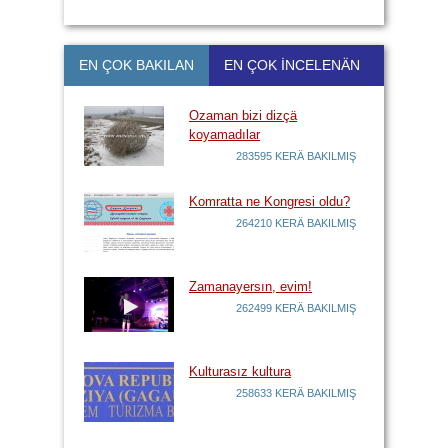
EN ÇOK BAKILAN
EN ÇOK İNCELENÄN
Ozaman bizi dizçä
koyamadılar
283595 KERÄ BAKILMIŞ
Komratta ne Kongresi oldu?
264210 KERÄ BAKILMIŞ
Zamanayersın, evim!
262499 KERÄ BAKILMIŞ
Kulturasız kultura
258633 KERÄ BAKILMIŞ