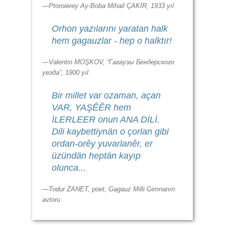
—Ptoroierey Ay-Boba Mihail ÇAKİR, 1933 yıl
Orhon yazılarını yaratan halk
hem gagauzlar - hep o halktır!
—Valentin MOŞKOV, “Гагаузы Бендерского
уезда”, 1900 yıl
Bir millet var ozaman, açan
VAR, YAŞÊÊR hem
İLERLEER onun ANA DİLİ.
Dili kaybettiynän o çorlan gibi
ordan-orêy yuvarlanêr, er
üzündän heptän kayıp
olunca...
—Todur ZANET, poet, Gagauz Milli Gimnanın
avtoru