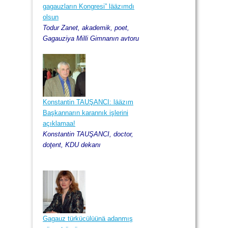
gagauzların Kongresi” lääzımdı
olsun
Todur Zanet, akademik, poet,
Gagauziya Milli Gimnanın avtoru
Konstantin TAUŞANCI: lääzım
Başkannarın karannık işlerini
açıklamaa!
Konstantin TAUŞANCI, doctor,
doţent, KDU dekanı
Gagauz türkücülüünä adanmış