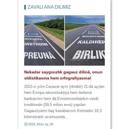
2013, Kırım ay, 25
ZAVALI ANA DİLİMİZ
4 lafta 9 yannışlık var
Kulturasız kultura
Yannışlıklar karma karışık
Üç lafta 6 yannışlık
Nekadar saygısızlık gagauz dilinä, onun
Zavalı Gagauz Dilimiz! Hem zaametä,
stilistikasına hem orfografiyasına!
hem da harcanan paraya yazık!
2014, Baba Marta, 3
2014, Çiçek ay, 28
2022-ci yılın Canavar ayın (oktäbir) 21-dä açılan
hem Evropa rekonstrukțiya hem ilerlemä
bankasının hem dä Evroninvestbankın verdii
2014, Baba Marta, 29
2014, Büük ay, 11
kreditinnän (59,5 milion evro) yapılan
Gagauziyanın baş kasabasının Komradın 18,3
kilometralık uzunnuunda...
2025, Kirez ay, 30
2017, Kirez ay, 21