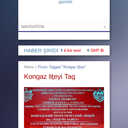
gazeta!
HABER ŞİRİDİ
Bu hak üstünnüü devletlää bir test
GHT Başı: “Buluşmaya gi
Home
Posts Tagged "Kongaz liţeyi"
Kongaz liţeyi Tag