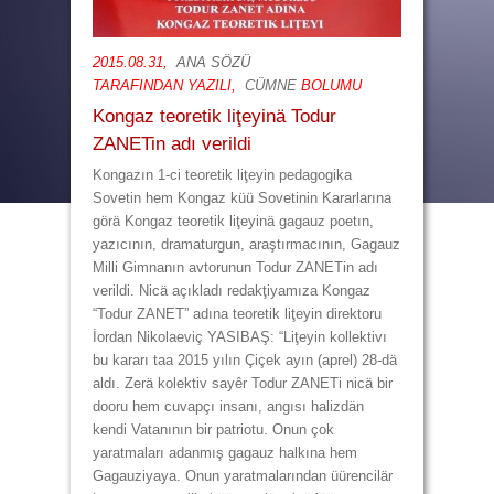
2015.08.31,
ANA SÖZÜ
TARAFINDAN YAZILI,
CÜMNE
BOLUMU
Kongaz teoretik liţeyinä Todur
ZANETin adı verildi
Kongazın 1-ci teoretik liţeyin pedagogika
Sovetin hem Kongaz küü Sovetinin Kararlarına
görä Kongaz teoretik liţeyinä gagauz poetın,
yazıcının, dramaturgun, araştırmacının, Gagauz
Milli Gimnanın avtorunun Todur ZANETin adı
verildi. Nicä açıkladı redakţiyamıza Kongaz
“Todur ZANET” adına teoretik liţeyin direktoru
İordan Nikolaeviç YASIBAŞ: “Liţeyin kollektivı
bu kararı taa 2015 yılın Çiçek ayın (aprel) 28-dä
aldı. Zerä kolektiv sayêr Todur ZANETi nicä bir
dooru hem cuvapçı insanı, angısı halizdän
kendi Vatanının bir patriotu. Onun çok
yaratmaları adanmış gagauz halkına hem
Gagauziyaya. Onun yaratmalarından üürencilär