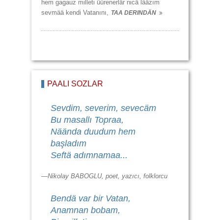
hem gagauz milleti üürenerlär nicä lääzım
sevmää kendi Vatanını,
TAA DERINDÄN
PAALI SÖZLÄR
Sevdim, severim, sevecäm
Bu masallı Topraa,
Näända duudum hem
başladım
Seftä adımnamaa...
—Nikolay BABOGLU, poet, yazıcı, folklorcu
Bendä var bir Vatan,
Anamnan bobam,