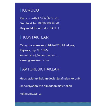
KURUCU
Kurucu: «ANA SÖZÜ» S.R.L.
Sertifikat № 1003600086420
Baş redaktor – Todur ZANET
KONTAKTLAR
Yazışma adresimiz: RM-2028, Moldova,
Kişinev, c/p № 1025
e-mail: info@anasozu.com,
zanet@anasozu.com
AVTORLUK HAKLARI
Hepsi avtorluk hakları devlet tarafından korunêr.
Redakţiyadan izin almadaan materialları
kullanamazsınız.