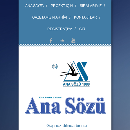
ANA SAYFA
PROEKT İÇİN
SIRALARIMIZ
GAZETAMIZIN ARHİVI
KONTAKTLAR
REGİSTRAŢİYA
GİR
Gagauz dilindä birinci