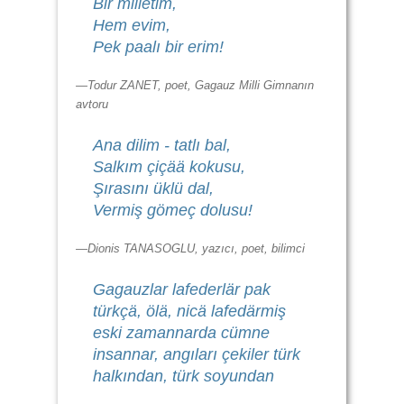
Bir milletim,
Hem evim,
Pek paalı bir erim!
—Todur ZANET, poet, Gagauz Milli Gimnanın
avtoru
Ana dilim - tatlı bal,
Salkım çiçää kokusu,
Şırasını üklü dal,
Vermiş gömeç dolusu!
—Dionis TANASOGLU, yazıcı, poet, bilimci
Gagauzlar lafederlär pak
türkçä, ölä, nicä lafedärmiş
eski zamannarda cümne
insannar, angıları çekiler türk
halkından, türk soyundan