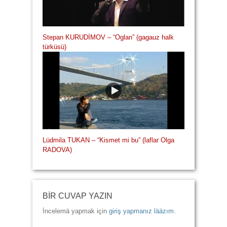
Stepan KURUDİMOV – “Oglan” (gagauz halk
türküsü)
Lüdmila TUKAN – “Kismet mi bu” (laflar Olga
RADOVA)
BİR CUVAP YAZIN
İncelemä yapmak için
giriş yapmanız lääzım
.