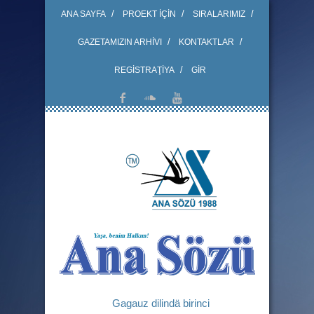
ANA SAYFA
PROEKT İÇİN
SIRALARIMIZ
GAZETAMIZIN ARHİVI
KONTAKTLAR
REGİSTRAŢİYA
GİR
Gagauz dilindä birinci