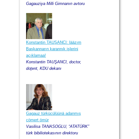
Gagauziya Milli Gimnanın avtoru
Konstantin TAUŞANCI: lääzım
Başkannarın karannık işlerini
açıklamaa!
Konstantin TAUŞANCI, doctor,
doţent, KDU dekanı
Gagauz türkücülüünä adanmış
cömert ömür
Vasilisa TANASOGLU, “ATATÜRK”
türk bibiliotekasının direktoru