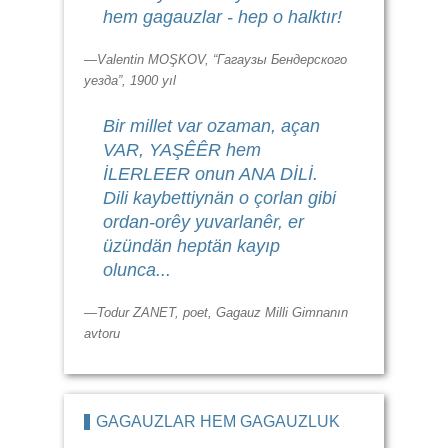
hem gagauzlar - hep o halktır!
—Valentin MOŞKOV, “Гагаузы Бендерского
уезда”, 1900 yıl
Bir millet var ozaman, açan
VAR, YAŞÊÊR hem
İLERLEER onun ANA DİLİ.
Dili kaybettiynän o çorlan gibi
ordan-orêy yuvarlanêr, er
üzündän heptän kayıp
olunca...
—Todur ZANET, poet, Gagauz Milli Gimnanın
avtoru
GAGAUZLAR HEM GAGAUZLUK