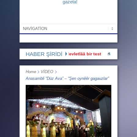
gazeta!
HABER ŞİRİDİ
Bu hak üstünnüü devletlää bir test
GHT Başı: “Buluşm
Home
VİDEO
Anasambli “Düz Ava” – “Şen oynêêr gagauzlar”