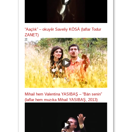
“Aaçlık” – okuyêr Saveliy KÖSÄ (laflar Todur
ZANET)
Mihail hem Valentina YASIBAŞ – “Bän senin”
(laflar hem muzıka Mihail YASIBAŞ, 2013)