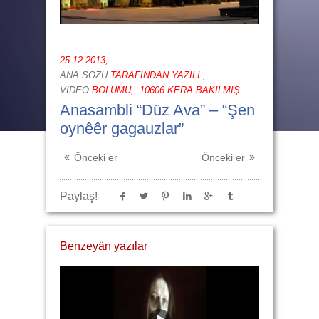
25.12.2013,
ANA SÖZÜ
TARAFINDAN YAZILI ,
VİDEO
BÖLÜMÜ,
10606 KERÄ BAKILMIŞ
Anasambli “Düz Ava” – “Şen
oynêêr gagauzlar”
Önceki er
Önceki er
Paylaş!
Benzeyän yazılar