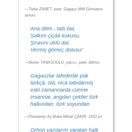
—Todur ZANET, poet, Gagauz Milli Gimnanın
avtoru
Ana dilim - tatlı bal,
Salkım çiçää kokusu,
Şırasını üklü dal,
Vermiş gömeç dolusu!
—Dionis TANASOGLU, yazıcı, poet, bilimci
Gagauzlar lafederlär pak
türkçä, ölä, nicä lafedärmiş
eski zamannarda cümne
insannar, angıları çekiler türk
halkından, türk soyundan
—Ptoroierey Ay-Boba Mihail ÇAKİR, 1933 yıl
Orhon yazılarını yaratan halk