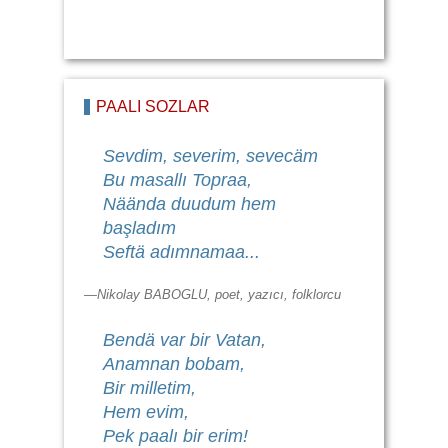
PAALI SÖZLÄR
Sevdim, severim, sevecäm
Bu masallı Topraa,
Näända duudum hem
başladım
Seftä adımnamaa...
—Nikolay BABOGLU, poet, yazıcı, folklorcu
Bendä var bir Vatan,
Anamnan bobam,
Bir milletim,
Hem evim,
Pek paalı bir erim!