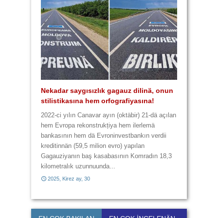
4 lafta 9 yannışlık var
Kulturasız kultura
Yannışlıklar karma karışık
Üç lafta 6 yannışlık
Nekadar saygısızlık gagauz dilinä, onun
Zavalı Gagauz Dilimiz! Hem zaametä,
stilistikasına hem orfografiyasına!
hem da harcanan paraya yazık!
2014, Baba Marta, 3
2014, Çiçek ay, 28
2022-ci yılın Canavar ayın (oktäbir) 21-dä açılan
hem Evropa rekonstrukțiya hem ilerlemä
bankasının hem dä Evroninvestbankın verdii
2014, Baba Marta, 29
2014, Büük ay, 11
kreditinnän (59,5 milion evro) yapılan
Gagauziyanın baş kasabasının Komradın 18,3
kilometralık uzunnuunda...
2025, Kirez ay, 30
2017, Kirez ay, 21