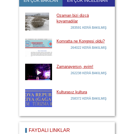
EN ÇOK BAKILAN
EN ÇOK İNCELENÄN
Ozaman bizi dizçä
koyamadılar
283591 KERÄ BAKILMIŞ
Komratta ne Kongresi oldu?
264022 KERÄ BAKILMIŞ
Zamanayersın, evim!
262238 KERÄ BAKILMIŞ
Kulturasız kultura
258372 KERÄ BAKILMIŞ
FAYDALI LİNKLÄR