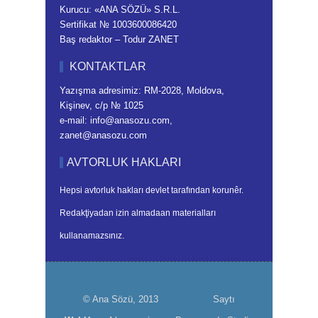
Kurucu: «ANA SÖZÜ» S.R.L.
Sertifikat № 1003600086420
Baş redaktor – Todur ZANET
KONTAKTLAR
Yazışma adresimiz: RM-2028, Moldova,
Kişinev, c/p № 1025
e-mail: info@anasozu.com,
zanet@anasozu.com
AVTORLUK HAKLARI
Hepsi avtorluk hakları devlet tarafından korunêr.
Redakţiyadan izin almadaan materialları
kullanamazsınız.
© Ana Sözü, 2013
Saytı