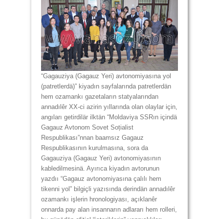
“Gagauziya (Gagauz Yeri) avtonomiyasına yol
(patretlerdä)” kiyadın sayfalarında patretlerdän
hem ozamankı gazetaların statyalarından
annadılêr XX-ci azirin yıllarında olan olaylar için,
angıları getirdilär ilktän “Moldaviya SSRın içindä
Gagauz Avtonom Sovet Soțialist
Respublikası”nnan baamsız Gagauz
Respublikasının kurulmasına, sora da
Gagauziya (Gagauz Yeri) avtonomiyasının
kabledilmesinä. Ayırıca kiyadın avtorunun
yazdıı “Gagauz avtonomiyasına çalılı hem
tikenni yol” bilgiçli yazısında derindän annadılêr
ozamankı işlerin hronologiyası, açıklanêr
onnarda pay alan insannarın adlararı hem rolleri,