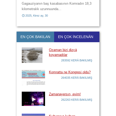
Gagauziyanın baş kasabasının Komradın 18,3
kilometralık uzunnuunda...
2025, Kirez ay, 30
2017, Kirez ay, 21
EN ÇOK BAKILAN
EN ÇOK İNCELENÄN
Ozaman bizi dizçä
koyamadılar
283592 KERÄ BAKILMIŞ
Komratta ne Kongresi oldu?
264035 KERÄ BAKILMIŞ
Zamanayersın, evim!
262263 KERÄ BAKILMIŞ