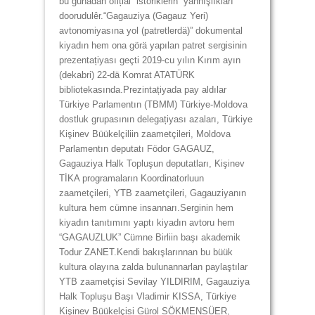
bu günädän ofițial “istoriklerin” yannışlıkları
doorudulêr.“Gagauziya (Gagauz Yeri)
avtonomiyasına yol (patretlerdä)” dokumental
kiyadın hem ona görä yapılan patret sergisinin
prezentațiyası geçti 2019-cu yılın Kırım ayın
(dekabri) 22-dä Komrat ATATÜRK
bibliotekasında.Prezintațiyada pay aldılar
Türkiye Parlamentın (TBMM) Türkiye-Moldova
dostluk grupasının delegațiyası azaları, Türkiye
Kişinev Büükelçiliin zaametçileri, Moldova
Parlamentın deputatı Födor GAGAUZ,
Gagauziya Halk Topluşun deputatları, Kişinev
TİKA programaların Koordinatorluun
zaametçileri, YTB zaametçileri, Gagauziyanın
kultura hem cümne insannarı.Serginin hem
kiyadın tanıtımını yaptı kiyadın avtoru hem
“GAGAUZLUK” Cümne Birliin başı akademik
Todur ZANET.Kendi bakışlarınnan bu büük
kultura olayına zalda bulunannarlan paylaştılar
YTB zaametçisi Sevilay YILDIRIM, Gagauziya
Halk Topluşu Başı Vladimir KISSA, Türkiye
Kişinev Büükelçisi Gürol SÖKMENSÜER,