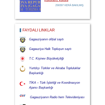
Kulturasız kultura
258397 KERÄ BAKILMIŞ
FAYDALI LİNKLÄR
Gagauziyanın ofițial saytı
Gagauziya Halk Topluşun saytı
T.C. Kişinev Büyükelçiliği
Yurtdışı Türkler ve Akraba Topluluklar
Başkanlığı
TİKA – Türk İşbirliği ve Koordinasyon
Ajansı Başkanlığı
Gagauziyanın Radio hem Televideniyası