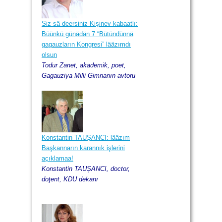
2013, Kirez ay, 29
Siz sä deersiniz Kişinev kabaatlı:
Büünkü günädän 7 “Bütündünnä
gagauzların Kongresi” lääzımdı
olsun
Todur Zanet, akademik, poet,
Gagauziya Milli Gimnanın avtoru
Konstantin TAUŞANCI: lääzım
Başkannarın karannık işlerini
açıklamaa!
Konstantin TAUŞANCI, doctor,
doţent, KDU dekanı