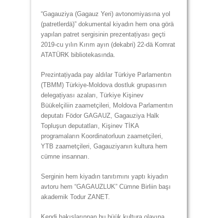
“Gagauziya (Gagauz Yeri) avtonomiyasına yol
(patretlerdä)” dokumental kiyadın hem ona görä
yapılan patret sergisinin prezentațiyası geçti
2019-cu yılın Kırım ayın (dekabri) 22-dä Komrat
ATATÜRK bibliotekasında.
Prezintațiyada pay aldılar Türkiye Parlamentın
(TBMM) Türkiye-Moldova dostluk grupasının
delegațiyası azaları, Türkiye Kişinev
Büükelçiliin zaametçileri, Moldova Parlamentın
deputatı Födor GAGAUZ, Gagauziya Halk
Topluşun deputatları, Kişinev TİKA
programaların Koordinatorluun zaametçileri,
YTB zaametçileri, Gagauziyanın kultura hem
cümne insannarı.
Serginin hem kiyadın tanıtımını yaptı kiyadın
avtoru hem “GAGAUZLUK” Cümne Birliin başı
akademik Todur ZANET.
Kendi bakışlarınnan bu büük kultura olayına