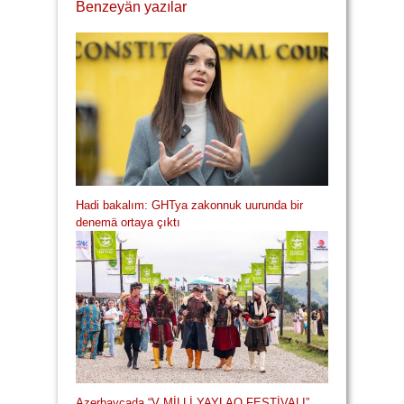
Benzeyän yazılar
Hadi bakalım: GHTya zakonnuk uurunda bir
denemä ortaya çıktı
Azerbaycada “V MİLLİ YAYLAQ FESTİVALI”