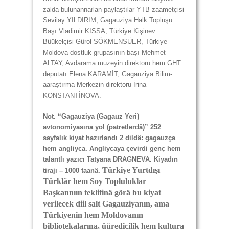
zalda bulunannarlan paylaştılar YTB zaametçisi
Sevilay YILDIRIM, Gagauziya Halk Topluşu
Başı Vladimir KISSA, Türkiye Kişinev
Büükelçisi Gürol SÖKMENSÜER, Türkiye-
Moldova dostluk grupasının başı Mehmet
ALTAY, Avdarama muzeyin direktoru hem GHT
deputatı Elena KARAMİT, Gagauziya Bilim-
aaraştırma Merkezin direktoru İrina
KONSTANTİNOVA.
Not. “Gagauziya (Gagauz Yeri)
avtonomiyasına yol (patretlerdä)” 252
sayfalık kiyat hazırlandı 2 dildä: gagauzça
hem angliyca. Angliycaya çevirdi genç hem
talantlı yazıcı Tatyana DRAGNEVA. Kiyadın
Türkiye Yurtdışı
tirajı – 1000 taanä.
Türklär hem Soy Topluluklar
Başkannıın teklifinä görä bu kiyat
verilecek diil salt Gagauziyanın, ama
Türkiyenin hem Moldovanın
bibliotekalarına, üüredicilik hem kultura