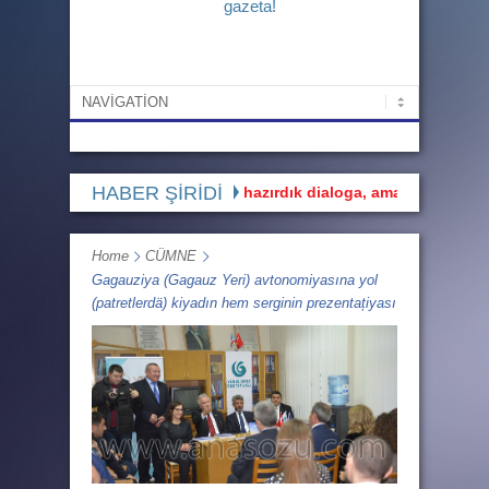
gazeta!
HABER ŞİRİDİ
Buluşmaya gidärkän biz hazırdık dialoga, ama diil monologa”
Home
CÜMNE
Gagauziya (Gagauz Yeri) avtonomiyasına yol
(patretlerdä) kiyadın hem serginin prezentațiyası