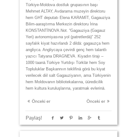
Türkiye-Moldova dostluk grupasının başı
Mehmet ALTAY, Avdarama muzeyin direktoru
hem GHT deputatı Elena KARAMİT, Gagauziya
Bilim-aaraştırma Merkezin direktoru İrina
KONSTANTİNOVA.Not. “Gagauziya (Gagauz
Yeri) avtonomiyasına yol (patretlerdä)” 252
sayfalık kiyat hazırlandı 2 dildä: gagauzça hem
angliyca. Angliycaya çevirdi genç hem talantlı
yazıcı Tatyana DRAGNEVA. Kiyadın tirajı –
1000 taanä.Türkiye Yurtdışı Türklär hem Soy
Topluluklar Başkannıın teklifinä görä bu kiyat
verilecek diil salt Gagauziyanın, ama Türkiyenin
hem Moldovanın bibliotekalarına, üüredicilik
hem kultura kuruluşlarına, yaratmak evlerinä.
Önceki er
Önceki er
Paylaş!