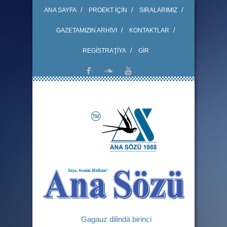
ANA SAYFA
PROEKT İÇİN
SIRALARIMIZ
GAZETAMIZIN ARHİVI
KONTAKTLAR
REGİSTRAŢİYA
GİR
Gagauz dilindä birinci