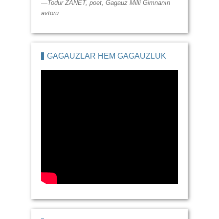
—Todur ZANET, poet, Gagauz Milli Gimnanın
avtoru
GAGAUZLAR HEM GAGAUZLUK