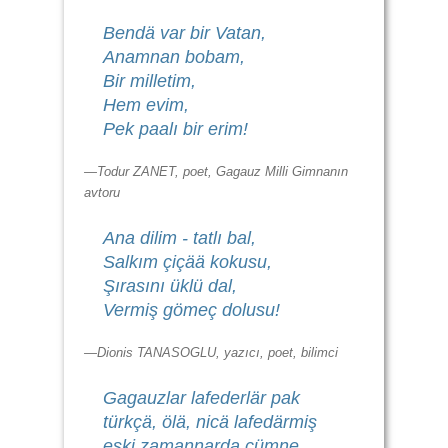
Bendä var bir Vatan,
Anamnan bobam,
Bir milletim,
Hem evim,
Pek paalı bir erim!
—Todur ZANET, poet, Gagauz Milli Gimnanın
avtoru
Ana dilim - tatlı bal,
Salkım çiçää kokusu,
Şırasını üklü dal,
Vermiş gömeç dolusu!
—Dionis TANASOGLU, yazıcı, poet, bilimci
Gagauzlar lafederlär pak
türkçä, ölä, nicä lafedärmiş
eski zamannarda cümne