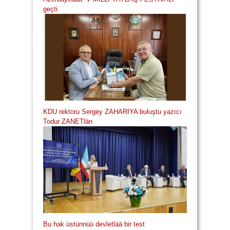
geçti
KDU rektoru Sergey ZAHARİYA buluştu yazıcı
Todur ZANETlän
Bu hak üstünnüü devletlää bir test