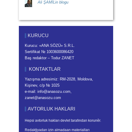
Ali ŞAMİLin blogu
KURUCU
Kurucu: «ANA SÖZÜ» S.R.L.
Sertifikat № 1003600086420
Baş redaktor – Todur ZANET
KONTAKTLAR
Yazışma adresimiz: RM-2028, Moldova,
Kişinev, c/p № 1025
e-mail: info@anasozu.com,
zanet@anasozu.com
AVTORLUK HAKLARI
Hepsi avtorluk hakları devlet tarafından korunêr.
Redakţiyadan izin almadaan materialları