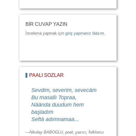
BİR CUVAP YAZIN
İncelemä yapmak için
giriş yapmanız lääzım
.
PAALI SÖZLÄR
Sevdim, severim, sevecäm
Bu masallı Topraa,
Näända duudum hem
başladım
Seftä adımnamaa...
—Nikolay BABOGLU, poet, yazıcı, folklorcu