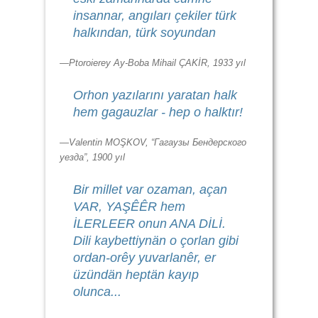
insannar, angıları çekiler türk
halkından, türk soyundan
—Ptoroierey Ay-Boba Mihail ÇAKİR, 1933 yıl
Orhon yazılarını yaratan halk
hem gagauzlar - hep o halktır!
—Valentin MOŞKOV, “Гагаузы Бендерского
уезда”, 1900 yıl
Bir millet var ozaman, açan
VAR, YAŞÊÊR hem
İLERLEER onun ANA DİLİ.
Dili kaybettiynän o çorlan gibi
ordan-orêy yuvarlanêr, er
üzündän heptän kayıp
olunca...