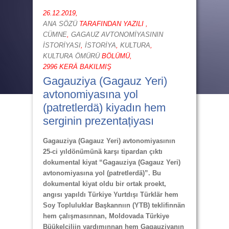
26.12.2019,
ANA SÖZÜ
TARAFINDAN YAZILI ,
CÜMNE
,
GAGAUZ AVTONOMİYASININ
İSTORİYASI
,
İSTORİYA
,
KULTURA
,
KULTURA ÖMÜRÜ
BÖLÜMÜ,
2996 KERÄ BAKILMIŞ
Gagauziya (Gagauz Yeri)
avtonomiyasına yol
(patretlerdä) kiyadın hem
serginin prezentațiyası
Gagauziya (Gagauz Yeri) avtonomiyasının
25-ci yıldönümünä karşı tipardan çıktı
dokumental kiyat “Gagauziya (Gagauz Yeri)
avtonomiyasına yol (patretlerdä)”. Bu
dokumental kiyat oldu bir ortak proekt,
angısı yapıldı Türkiye Yurtdışı Türklär hem
Soy Topluluklar Başkannıın (YTB) teklifinnän
hem çalışmasınnan, Moldovada Türkiye
Büükelçiliin yardımınnan hem Gagauziyanın