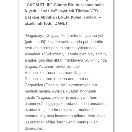
“GAGAUZLUK” Cümne Birliin zaametinnän.
Kiyadı “İi sözlän” hayırladı Türkiye YTB
Başkanı Abdullah EREN. Kiyadın avtoru –
akademik Todur ZANET.
“Gagauziya (Gagauz Yeri) avtonomiyasına yol
(patretlerdä)” kiyadın sayfalarında patretlerdän
hem ozamankı gazetaların statyalarından
annadılêr XX-ci azirin yıllarında olan olaylar için,
angıları getirdilär ilktän “Moldaviya SSRın içindä
Gagauz Avtonom Sovet Soțialist
Respublikası”nnan baamsız Gagauz
Respublikasının kurulmasına, sora da
Gagauziya (Gagauz Yeri) avtonomiyasının
kabledilmesinä. Ayırıca kiyadın avtorunun
yazdıı “Gagauz avtonomiyasına çalılı hem
tikenni yol” bilgiçli yazısında derindän annadılêr
ozamankı işlerin hronologiyası, açıklanêr
onnarda pay alan insannarın adlararı hem rolleri,
bu günädän ofițial “istoriklerin” yannışlıkları
doorudulêr.