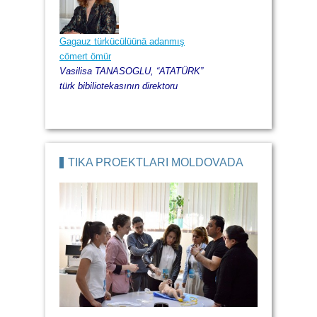
Gagauz türkücülüünä adanmış
cömert ömür
Vasilisa TANASOGLU, “ATATÜRK”
türk bibiliotekasının direktoru
TİKA PROEKTLARI MOLDOVADA
Moldova dışişleri ministerstvsunun