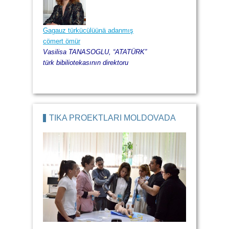
Gagauz türkücülüünä adanmış
cömert ömür
Vasilisa TANASOGLU, “ATATÜRK”
türk bibiliotekasının direktoru
TİKA PROEKTLARI MOLDOVADA
Moldova dışişleri ministerstvsunun