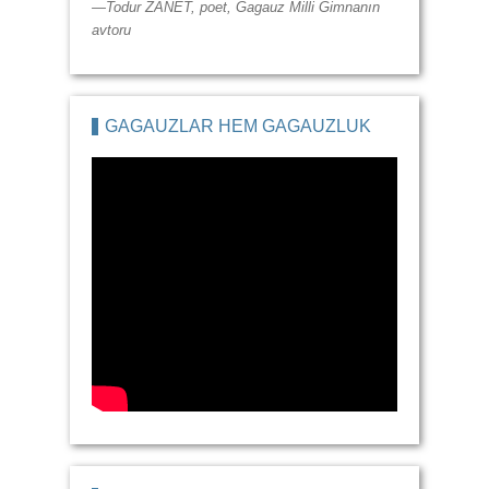
—Todur ZANET, poet, Gagauz Milli Gimnanın
avtoru
GAGAUZLAR HEM GAGAUZLUK