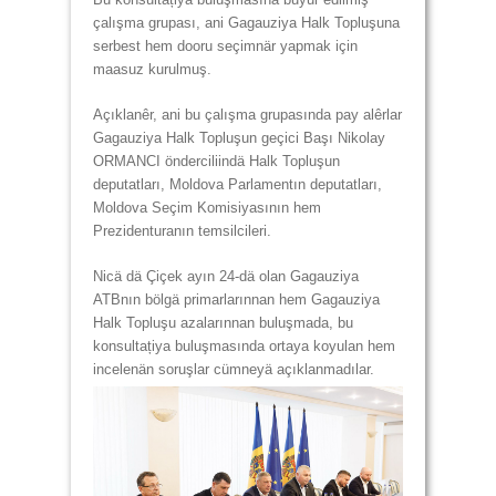
çalışma grupası, ani Gagauziya Halk Topluşuna
serbest hem dooru seçimnär yapmak için
maasuz kurulmuş.
Açıklanêr, ani bu çalışma grupasında pay alêrlar
Gagauziya Halk Topluşun geçici Başı Nikolay
ORMANCI önderciliindä Halk Topluşun
deputatları, Moldova Parlamentın deputatları,
Moldova Seçim Komisiyasının hem
Prezidenturanın temsilcileri.
Nicä dä Çiçek ayın 24-dä olan Gagauziya
ATBnın bölgä primarlarınnan hem Gagauziya
Halk Topluşu azalarınnan buluşmada, bu
konsultațiya buluşmasında ortaya koyulan hem
incelenän soruşlar cümneyä açıklanmadılar.