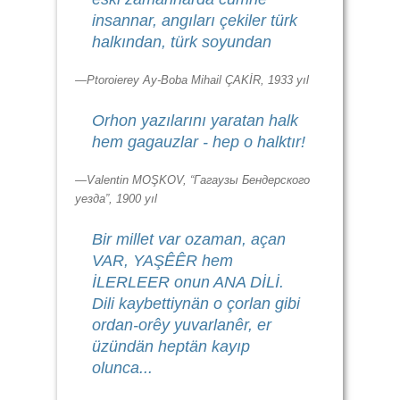
insannar, angıları çekiler türk
halkından, türk soyundan
—Ptoroierey Ay-Boba Mihail ÇAKİR, 1933 yıl
Orhon yazılarını yaratan halk
hem gagauzlar - hep o halktır!
—Valentin MOŞKOV, “Гагаузы Бендерского
уезда”, 1900 yıl
Bir millet var ozaman, açan
VAR, YAŞÊÊR hem
İLERLEER onun ANA DİLİ.
Dili kaybettiynän o çorlan gibi
ordan-orêy yuvarlanêr, er
üzündän heptän kayıp
olunca...