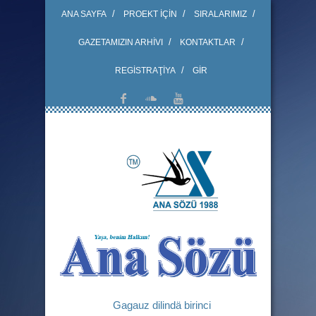
ANA SAYFA
PROEKT İÇİN
SIRALARIMIZ
GAZETAMIZIN ARHİVI
KONTAKTLAR
REGİSTRAŢİYA
GİR
Gagauz dilindä birinci