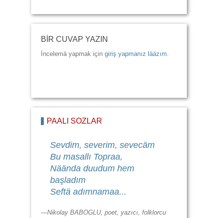
BİR CUVAP YAZIN
İncelemä yapmak için
giriş yapmanız lääzım
.
PAALI SÖZLÄR
Sevdim, severim, sevecäm
Bu masallı Topraa,
Näända duudum hem
başladım
Seftä adımnamaa...
—Nikolay BABOGLU, poet, yazıcı, folklorcu