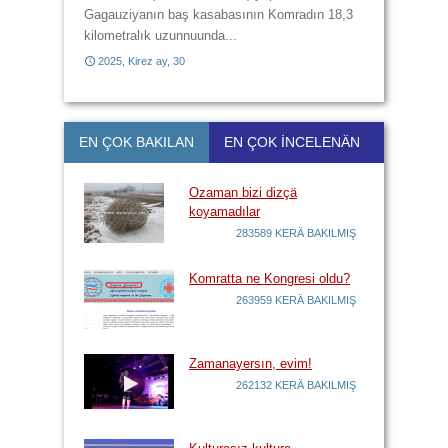
Gagauziyanın baş kasabasının Komradın 18,3
kilometralık uzunnuunda...
2025, Kirez ay, 30
2017, Kirez ay, 21
EN ÇOK BAKILAN
EN ÇOK İNCELENÄN
Ozaman bizi dizçä
koyamadılar
283589 KERÄ BAKILMIŞ
Komratta ne Kongresi oldu?
263959 KERÄ BAKILMIŞ
Zamanayersın, evim!
262132 KERÄ BAKILMIŞ