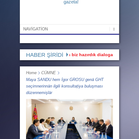
gazeta!
HABER ŞİRİDİ
aşı: “Buluşmaya gidärkän biz hazırdık dialoga, ama diil monolog
Home
CÜMNE
Maya SANDU hem İgor GROSU genä GHT
seçimnerinnän ilgili konsultațiya buluşması
düzennemişlär