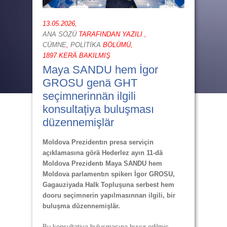
13.05.2026,
ANA SÖZÜ
TARAFINDAN YAZILI ,
CÜMNE
,
POLİTİKA
BÖLÜMÜ,
1897 KERÄ BAKILMIŞ
Maya SANDU hem İgor
GROSU genä GHT
seçimnerinnän ilgili
konsultațiya buluşması
düzennemişlär
Moldova Prezidentın presa serviçin
açıklamasına görä Hederlez ayın 11-dä
Moldova Prezidentı Maya SANDU hem
Moldova parlamentın spikerı İgor GROSU,
Gagauziyada Halk Topluşuna serbest hem
dooru seçimnerin yapılmasınnan ilgili, bir
buluşma düzennemişlär.
Bu konsultațiya buluşmasına buyur edilmiş