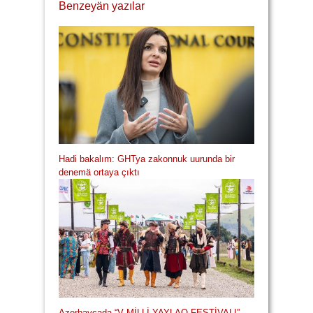
Benzeyän yazılar
Hadi bakalım: GHTya zakonnuk uurunda bir
denemä ortaya çıktı
Azerbaycada “V MİLLİ YAYLAQ FESTİVALI”