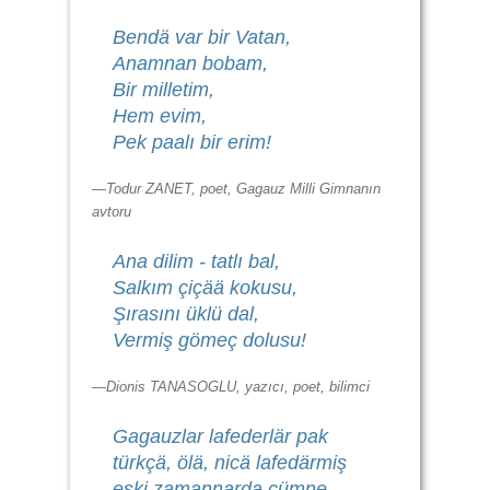
Bendä var bir Vatan,
Anamnan bobam,
Bir milletim,
Hem evim,
Pek paalı bir erim!
—Todur ZANET, poet, Gagauz Milli Gimnanın
avtoru
Ana dilim - tatlı bal,
Salkım çiçää kokusu,
Şırasını üklü dal,
Vermiş gömeç dolusu!
—Dionis TANASOGLU, yazıcı, poet, bilimci
Gagauzlar lafederlär pak
türkçä, ölä, nicä lafedärmiş
eski zamannarda cümne