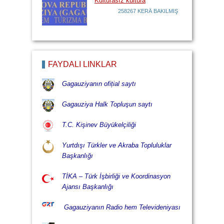
Kulturasız kultura
258267 KERÄ BAKILMIŞ
FAYDALI LİNKLÄR
Gagauziyanın ofițial saytı
Gagauziya Halk Topluşun saytı
T.C. Kişinev Büyükelçiliği
Yurtdışı Türkler ve Akraba Topluluklar
Başkanlığı
TİKA – Türk İşbirliği ve Koordinasyon
Ajansı Başkanlığı
Gagauziyanın Radio hem Televideniyası