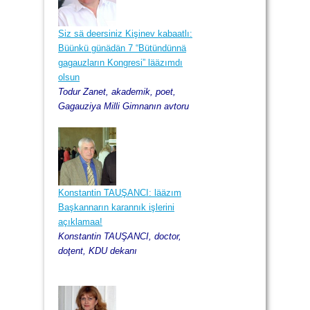
2013, Kirez ay, 29
Siz sä deersiniz Kişinev kabaatlı:
Büünkü günädän 7 “Bütündünnä
gagauzların Kongresi” lääzımdı
olsun
Todur Zanet, akademik, poet,
Gagauziya Milli Gimnanın avtoru
Konstantin TAUŞANCI: lääzım
Başkannarın karannık işlerini
açıklamaa!
Konstantin TAUŞANCI, doctor,
doţent, KDU dekanı