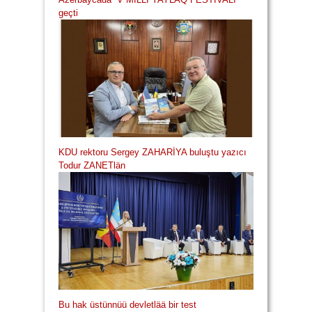
geçti
KDU rektoru Sergey ZAHARİYA buluştu yazıcı
Todur ZANETlän
Bu hak üstünnüü devletlää bir test