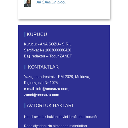
Ali ŞAMİLin blogu
KURUCU
Kurucu: «ANA SÖZÜ» S.R.L.
Sertifikat № 1003600086420
Baş redaktor – Todur ZANET
KONTAKTLAR
Yazışma adresimiz: RM-2028, Moldova,
Kişinev, c/p № 1025
e-mail: info@anasozu.com,
zanet@anasozu.com
AVTORLUK HAKLARI
Hepsi avtorluk hakları devlet tarafından korunêr.
Redakţiyadan izin almadaan materialları