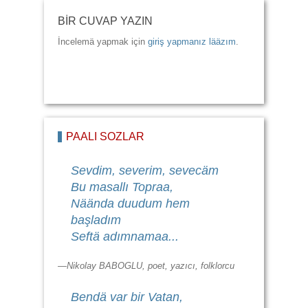
BİR CUVAP YAZIN
İncelemä yapmak için
giriş yapmanız lääzım
.
PAALI SÖZLÄR
Sevdim, severim, sevecäm
Bu masallı Topraa,
Näända duudum hem
başladım
Seftä adımnamaa...
—Nikolay BABOGLU, poet, yazıcı, folklorcu
Bendä var bir Vatan,