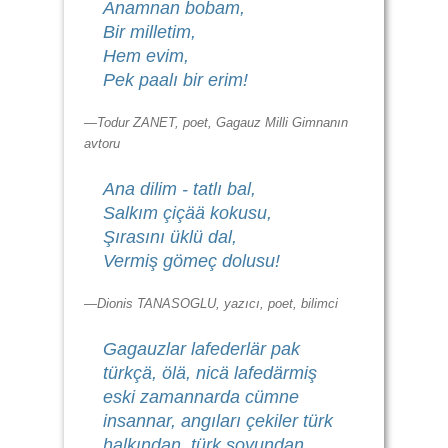
Anamnan bobam,
Bir milletim,
Hem evim,
Pek paalı bir erim!
—Todur ZANET, poet, Gagauz Milli Gimnanın
avtoru
Ana dilim - tatlı bal,
Salkım çiçää kokusu,
Şırasını üklü dal,
Vermiş gömeç dolusu!
—Dionis TANASOGLU, yazıcı, poet, bilimci
Gagauzlar lafederlär pak
türkçä, ölä, nicä lafedärmiş
eski zamannarda cümne
insannar, angıları çekiler türk
halkından, türk soyundan