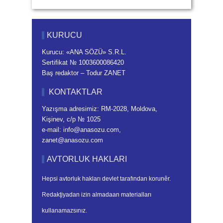
KURUCU
Kurucu: «ANA SÖZÜ» S.R.L.
Sertifikat № 1003600086420
Baş redaktor – Todur ZANET
KONTAKTLAR
Yazışma adresimiz: RM-2028, Moldova,
Kişinev, c/p № 1025
e-mail: info@anasozu.com,
zanet@anasozu.com
AVTORLUK HAKLARI
Hepsi avtorluk hakları devlet tarafından korunêr.
Redakţiyadan izin almadaan materialları
kullanamazsınız.