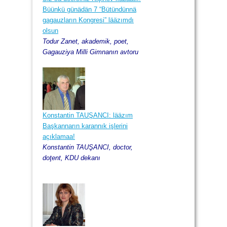
Büünkü günädän 7 “Bütündünnä
gagauzların Kongresi” lääzımdı
olsun
Todur Zanet, akademik, poet,
Gagauziya Milli Gimnanın avtoru
Konstantin TAUŞANCI: lääzım
Başkannarın karannık işlerini
açıklamaa!
Konstantin TAUŞANCI, doctor,
doţent, KDU dekanı