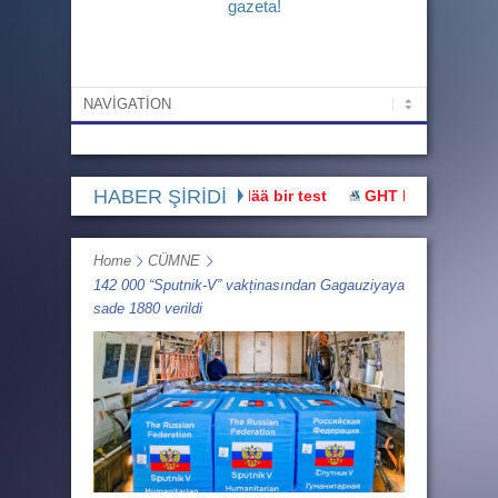
gazeta!
HABER ŞİRİDİ
Bu hak üstünnüü devletlää bir test
GHT Başı: “Buluşmaya g
Home
CÜMNE
142 000 “Sputnik-V” vakținasından Gagauziyaya
sade 1880 verildi