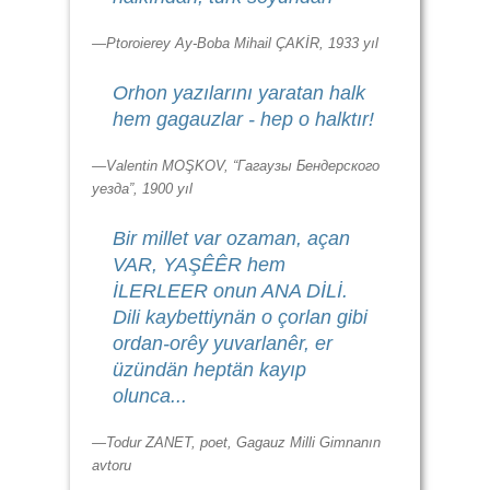
—Ptoroierey Ay-Boba Mihail ÇAKİR, 1933 yıl
Orhon yazılarını yaratan halk
hem gagauzlar - hep o halktır!
—Valentin MOŞKOV, “Гагаузы Бендерского
уезда”, 1900 yıl
Bir millet var ozaman, açan
VAR, YAŞÊÊR hem
İLERLEER onun ANA DİLİ.
Dili kaybettiynän o çorlan gibi
ordan-orêy yuvarlanêr, er
üzündän heptän kayıp
olunca...
—Todur ZANET, poet, Gagauz Milli Gimnanın
avtoru