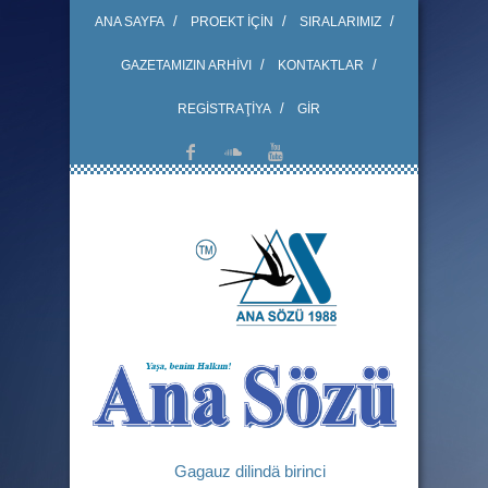
ANA SAYFA
PROEKT İÇİN
SIRALARIMIZ
GAZETAMIZIN ARHİVI
KONTAKTLAR
REGİSTRAŢİYA
GİR
Gagauz dilindä birinci