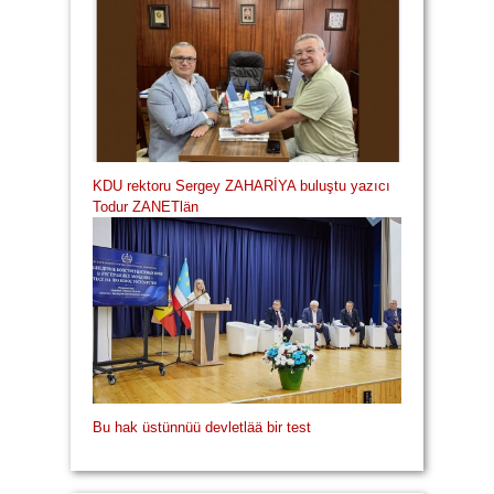
KDU rektoru Sergey ZAHARİYA buluştu yazıcı
Todur ZANETlän
Bu hak üstünnüü devletlää bir test