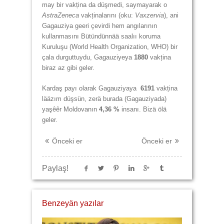
may bir vakțina da düşmedi, saymayarak o
AstraZeneca
vakținalarını (oku:
Vaxzervia
), ani
Gagauziya geeri çevirdi hem angılarının
kullanmasını Bütündünnää saalıı koruma
Kuruluşu (World Health Organization, WHO) bir
çala durguttuydu, Gagauziyeya
1880
vakțina
biraz az gibi geler.
Kardaş payı olarak Gagauziyaya
6191
vakțina
lääzım düşsün, zerä burada (Gagauziyada)
yaşêêr Moldovanın
4,36 %
insanı. Bizä ölä
geler.
Önceki er
Önceki er
Paylaş!
Benzeyän yazılar