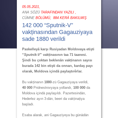
05.05.2021,
ANA SÖZÜ
TARAFINDAN YAZILI ,
CÜMNE
BÖLÜMÜ,
884 KERÄ BAKILMIŞ
142 000 “Sputnik-V”
vakținasından Gagauziyaya
sade 1880 verildi
Paskelleyä karşı Rusiyadan Moldovaya etişti
“
Sputnik-V
” vakținasının taa 71 taanesi.
Şindi bu çoktan beklenän vakținanın sayısı
burada 142 bin etişti da onnarı, kardaş payı
olarak, Moldova içindä paylaştırêrlar.
Bu vakținanın
1880
-zü Gagauziyaya verildi,
40 000
Pridnestrovyaya yollandı,
100 000
da
Moldova içindä paylaşıldı. Pazertesindän,
Hederlez ayın 3-dän, beeri da vakținațiya
başladı.
Esaba alarak, ani Gagauziyeya bu günädän