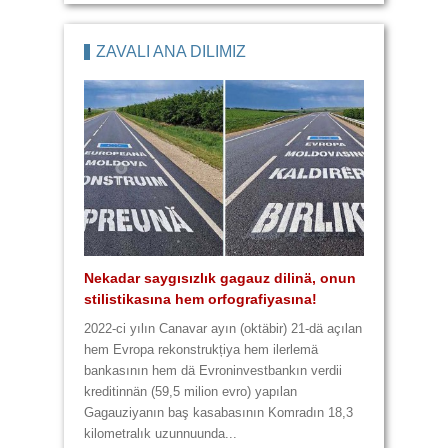
türküsü.
2014, Büük ay, 20
2014, Büük ay, 11
2013, Kırım ay, 25
2013, Kırım ay, 25
ZAVALI ANA DİLİMİZ
4 lafta 9 yannışlık var
Kulturasız kultura
Yannışlıklar karma karışık
Üç lafta 6 yannışlık
Nekadar saygısızlık gagauz dilinä, onun
Zavalı Gagauz Dilimiz! Hem zaametä,
stilistikasına hem orfografiyasına!
hem da harcanan paraya yazık!
2014, Baba Marta, 3
2014, Çiçek ay, 28
2022-ci yılın Canavar ayın (oktäbir) 21-dä açılan
hem Evropa rekonstrukțiya hem ilerlemä
bankasının hem dä Evroninvestbankın verdii
2014, Baba Marta, 29
2014, Büük ay, 11
kreditinnän (59,5 milion evro) yapılan
Gagauziyanın baş kasabasının Komradın 18,3
kilometralık uzunnuunda...