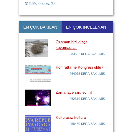
2025, Kirez ay, 30
2017, Kirez ay, 21
EN ÇOK BAKILAN
EN ÇOK İNCELENÄN
Ozaman bizi dizçä
koyamadılar
283592 KERÄ BAKILMIŞ
Komratta ne Kongresi oldu?
264073 KERÄ BAKILMIŞ
Zamanayersın, evim!
262319 KERÄ BAKILMIŞ
Kulturasız kultura
258460 KERÄ BAKILMIŞ