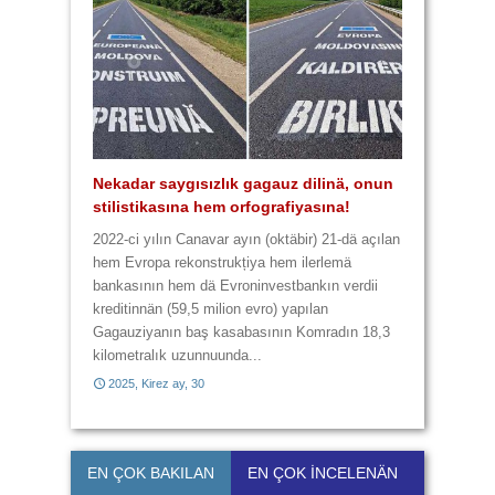
4 lafta 9 yannışlık var
Kulturasız kultura
Yannışlıklar karma karışık
Üç lafta 6 yannışlık
Nekadar saygısızlık gagauz dilinä, onun
Zavalı Gagauz Dilimiz! Hem zaametä,
stilistikasına hem orfografiyasına!
hem da harcanan paraya yazık!
2014, Baba Marta, 3
2014, Çiçek ay, 28
2022-ci yılın Canavar ayın (oktäbir) 21-dä açılan
hem Evropa rekonstrukțiya hem ilerlemä
bankasının hem dä Evroninvestbankın verdii
2014, Baba Marta, 29
2014, Büük ay, 11
kreditinnän (59,5 milion evro) yapılan
Gagauziyanın baş kasabasının Komradın 18,3
kilometralık uzunnuunda...
2025, Kirez ay, 30
2017, Kirez ay, 21
EN ÇOK BAKILAN
EN ÇOK İNCELENÄN