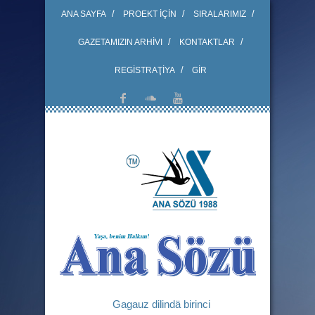
ANA SAYFA
PROEKT İÇİN
SIRALARIMIZ
GAZETAMIZIN ARHİVI
KONTAKTLAR
REGİSTRAŢİYA
GİR
Gagauz dilindä birinci