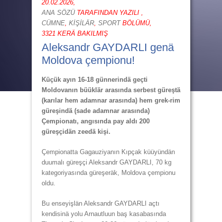
20.02.2026,
ANA SÖZÜ
TARAFINDAN YAZILI ,
CÜMNE
,
KİŞİLÄR
,
SPORT
BÖLÜMÜ,
3321 KERÄ BAKILMIŞ
Aleksandr GAYDARLI genä
Moldova çempionu!
Küçük ayın 16-18 günnerindä geçti
Moldovanın büüklär arasında serbest güreştä
(karılar hem adamnar arasında) hem grek-rim
güreşindä (sade adamnar arasında)
Çempionatı, angısında pay aldı 200
güreşçidän zeedä kişi.
Çempionatta Gagauziyanın Kıpçak küüyündän
duumalı güreşçi Aleksandr GAYDARLI, 70 kg
kategoriyasında güreşeräk, Moldova çempionu
oldu.
Bu enseyişlän Aleksandr GAYDARLI açtı
kendisinä yolu Arnautluun baş kasabasında