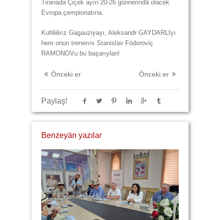
Tiranada Çiçek ayın 20-26 günnerindä olacek
Evropa çempionatına.
Kutlêêrız Gagauziyayı, Aleksandr GAYDARLIyı
hem onun trenerını Stanislav Födoroviç
RAMONOVu bu başarıylan!
Önceki er
Önceki er
Paylaş!
Benzeyän yazılar