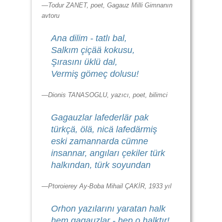
—Todur ZANET, poet, Gagauz Milli Gimnanın
avtoru
Ana dilim - tatlı bal,
Salkım çiçää kokusu,
Şırasını üklü dal,
Vermiş gömeç dolusu!
—Dionis TANASOGLU, yazıcı, poet, bilimci
Gagauzlar lafederlär pak
türkçä, ölä, nicä lafedärmiş
eski zamannarda cümne
insannar, angıları çekiler türk
halkından, türk soyundan
—Ptoroierey Ay-Boba Mihail ÇAKİR, 1933 yıl
Orhon yazılarını yaratan halk
hem gagauzlar - hep o halktır!