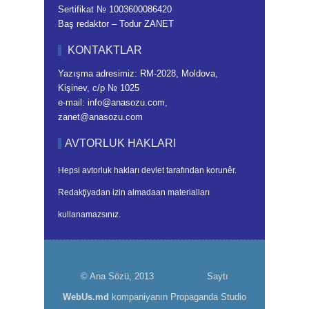
Sertifikat № 1003600086420
Baş redaktor – Todur ZANET
KONTAKTLAR
Yazışma adresimiz: RM-2028, Moldova,
Kişinev, c/p № 1025
e-mail: info@anasozu.com,
zanet@anasozu.com
AVTORLUK HAKLARI
Hepsi avtorluk hakları devlet tarafından korunêr.
Redakţiyadan izin almadaan materialları
kullanamazsınız.
© Ana Sözü, 2013
Saytı
WebUs.md
kompaniyanın Propaganda Studio