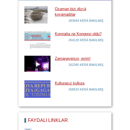
Ozaman bizi dizçä
koyamadılar
283594 KERÄ BAKILMIŞ
Komratta ne Kongresi oldu?
264129 KERÄ BAKILMIŞ
Zamanayersın, evim!
262395 KERÄ BAKILMIŞ
Kulturasız kultura
258533 KERÄ BAKILMIŞ
FAYDALI LİNKLÄR