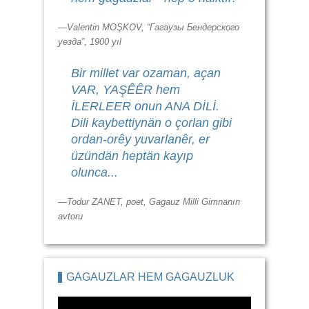
—Valentin MOŞKOV, “Гагаузы Бендерского
уезда”, 1900 yıl
Bir millet var ozaman, açan
VAR, YAŞÊÊR hem
İLERLEER onun ANA DİLİ.
Dili kaybettiynän o çorlan gibi
ordan-orêy yuvarlanêr, er
üzündän heptän kayıp
olunca...
—Todur ZANET, poet, Gagauz Milli Gimnanın
avtoru
GAGAUZLAR HEM GAGAUZLUK