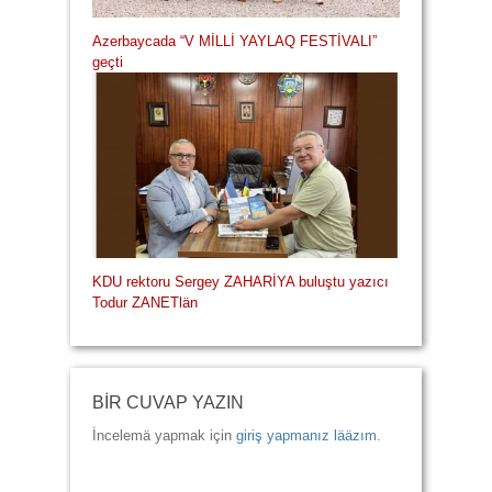
Azerbaycada “V MİLLİ YAYLAQ FESTİVALI”
geçti
KDU rektoru Sergey ZAHARİYA buluştu yazıcı
Todur ZANETlän
BİR CUVAP YAZIN
İncelemä yapmak için
giriş yapmanız lääzım
.