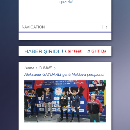
gazeta!
HABER ŞİRİDİ
Bu hak üstünnüü devletlää bir test
GHT Başı: “Buluşmaya gid
Home
CÜMNE
Aleksandr GAYDARLI genä Moldova çempionu!