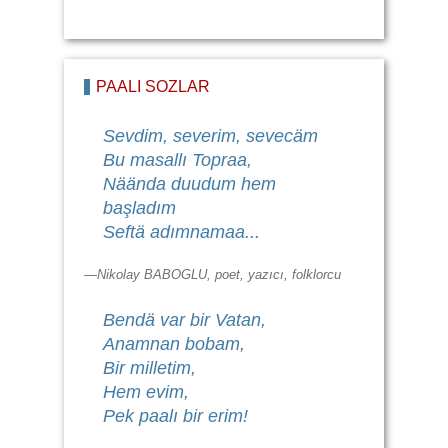
PAALI SÖZLÄR
Sevdim, severim, sevecäm
Bu masallı Topraa,
Näända duudum hem
başladım
Seftä adımnamaa...
—Nikolay BABOGLU, poet, yazıcı, folklorcu
Bendä var bir Vatan,
Anamnan bobam,
Bir milletim,
Hem evim,
Pek paalı bir erim!