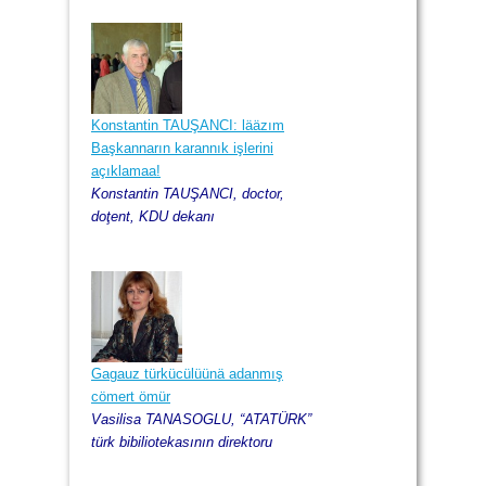
Konstantin TAUŞANCI: lääzım
Başkannarın karannık işlerini
açıklamaa!
Konstantin TAUŞANCI, doctor,
doţent, KDU dekanı
Gagauz türkücülüünä adanmış
cömert ömür
Vasilisa TANASOGLU, “ATATÜRK”
türk bibiliotekasının direktoru