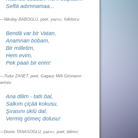
Seftä adımnamaa...
—Nikolay BABOGLU, poet, yazıcı, folklorcu
Bendä var bir Vatan,
Anamnan bobam,
Bir milletim,
Hem evim,
Pek paalı bir erim!
—Todur ZANET, poet, Gagauz Milli Gimnanın
avtoru
Ana dilim - tatlı bal,
Salkım çiçää kokusu,
Şırasını üklü dal,
Vermiş gömeç dolusu!
—Dionis TANASOGLU, yazıcı, poet, bilimci