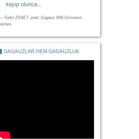
kayıp olunca...
—Todur ZANET, poet, Gagauz Milli Gimnanın
avtoru
GAGAUZLAR HEM GAGAUZLUK