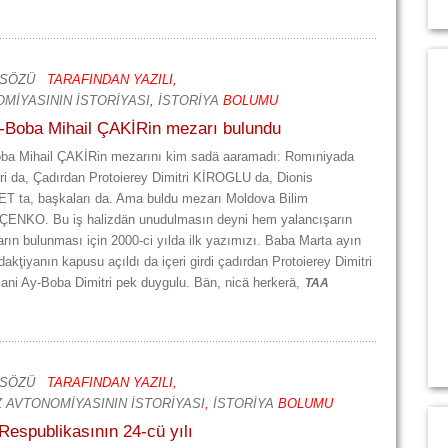
 SÖZÜ
TARAFINDAN YAZILI,
MİYASININ İSTORİYASI
,
İSTORİYA
BOLUMU
Ay-Boba Mihail ÇAKİRin mezarı bulundu
ba Mihail ÇAKİRin mezarını kim sadä aaramadı: Romıniyada
i da, Çadırdan Protoierey Dimitri KİROGLU da, Dionis
a, başkaları da. Ama buldu mezarı Moldova Bilim
ÇENKO. Bu iş halizdän unudulmasın deyni hem yalancışarın
rın bulunması için 2000-ci yılda ilk yazımızı. Baba Marta ayın
kţiyanın kapusu açıldı da içeri girdi çadırdan Protoierey Dimitri
ani Ay-Boba Dimitri pek duygulu. Bän, nicä herkerä,
TAA
 SÖZÜ
TARAFINDAN YAZILI,
 AVTONOMİYASININ İSTORİYASI
,
İSTORİYA
BOLUMU
espublikasının 24-cü yılı