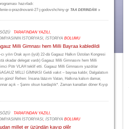
programası hazırladı:
lenie-o-prazdnovanii-27-j-godovshchiny-gr
TAA DERINDÄN
 SÖZÜ
TARAFINDAN YAZILI,
MİYASININ İSTORİYASI
,
İSTORİYA
BOLUMU
agauz Milli Gimnası hem Milli Bayraa kabledildi
90-cı yılın Orak ayın (iyül) 22-dä Gagauz Halkın Üstolan Kongresi
tä okadar delegat vardı) Gagauz Milli Gimnasını hem Milli
mci Pötr VLAH teklif etti. Gagauz Milli Gimnasını yazdılar
AGAUZ MİLLİ GİMNASI Geldi vakıt – bayraa kaldır, Dalgalatsın
ydın günü! Refren: İnsana lääzım Vatan, Halkına kalsın damar,
nar açık – Şannı olsun kardaşlık*. Zaman kanatları döner Kıyıp
 SÖZÜ
TARAFINDAN YAZILI,
MİYASININ İSTORİYASI
,
İSTORİYA
BOLUMU
nudan millet er üzündän kayıp olêr