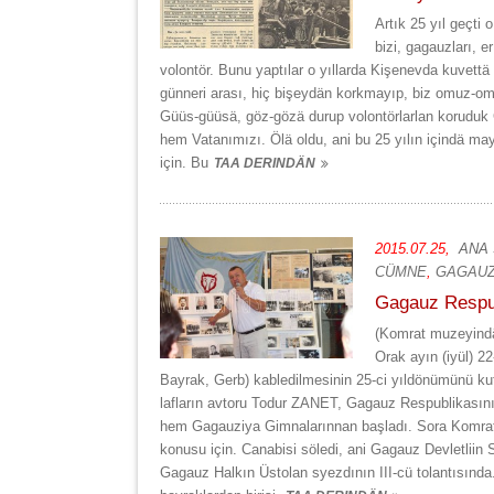
Artık 25 yıl geçti 
bizi, gagauzları, 
volontör. Bunu yaptılar o yıllarda Kişenevda kuvettä
günneri arası, hiç bişeydän korkmayıp, biz omuz-omuz
Güüs-güüsä, göz-gözä durup volontörlarlan koruduk 
hem Vatanımızı. Ölä oldu, ani bu 25 yılın içindä m
için. Bu
TAA DERINDÄN
2015.07.25,
ANA
CÜMNE
,
GAGAUZ
Gagauz Respub
(Komrat muzeyindä 
Orak ayın (iyül) 2
Bayrak, Gerb) kabledilmesinin 25-ci yıldönümünü kut
lafların avtoru Todur ZANET, Gagauz Respublikasını
hem Gagauziya Gimnalarınnan başladı. Sora Komrat 
konusu için. Canabisi söledi, ani Gagauz Devletliin Si
Gagauz Halkın Üstolan syezdının III-cü tolantısında