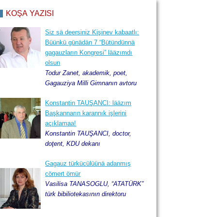
KÖŞÄ YAZISI
Siz sä deersiniz Kişinev kabaatlı:
Büünkü günädän 7 “Bütündünnä
gagauzların Kongresi” lääzımdı
2013, Kirez ay, 29
olsun
Todur Zanet, akademik, poet,
Gagauziya Milli Gimnanın avtoru
Konstantin TAUŞANCI: lääzım
Başkannarın karannık işlerini
açıklamaa!
Konstantin TAUŞANCI, doctor,
doţent, KDU dekanı
Gagauz türkücülüünä adanmış
cömert ömür
Vasilisa TANASOGLU, “ATATÜRK”
türk bibiliotekasının direktoru