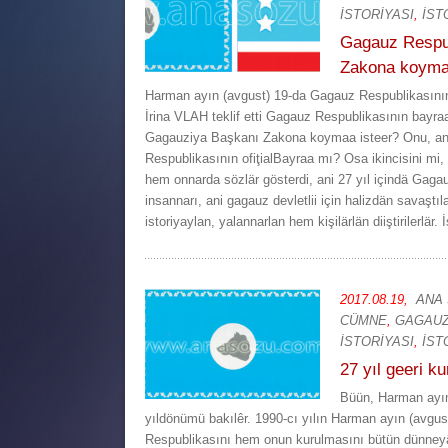
İSTORİYASI
,
İST
Gagauz Respub
Zakona koymaa
Harman ayın (avgust) 19-da Gagauz Respublikasını
İrina VLAH teklif etti Gagauz Respublikasının bay
Gagauziya Başkanı Zakona koymaa isteer? Onu, ani k
Respublikasının ofiţialBayraa mı? Osa ikincisini mi, an
hem onnarda sözlär gösterdi, ani 27 yıl içindä Gaga
insannarı, ani gagauz devletlii için halizdän savaştı
istoriyaylan, yalannarlan hem kişilärlän diiştirilerlär. İ
2017.08.19,
ANA
CÜMNE
,
GAGAUZ
İSTORİYASI
,
İST
27 yıl geeri k
Büün, Harman ayın
yıldönümü bakılêr. 1990-cı yılın Harman ayın (avgu
Respublikasını hem onun kurulmasını bütün dünneyä