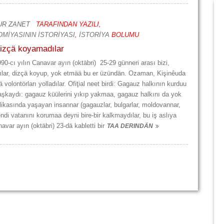
UR ZANET
TARAFINDAN YAZILI,
MİYASININ İSTORİYASI
,
İSTORİYA
BOLUMU
izçä koyamadılar
90-cı yılın Canavar ayın (oktäbri) 25-29 günneri arası bizi,
tılar, dizçä koyup, yok etmää bu er üzündän. Ozaman, Kişinêuda
volontörları yolladılar. Ofiţial neet birdi: Gagauz halkının kurduu
şkaydı: gagauz küülerini yıkıp yakmaa, gagauz halkını da yok
asında yaşayan insannar (gagauzlar, bulgarlar, moldovannar,
endi vatanını korumaa deyni bire-bir kalkmaydılar, bu iş aslıya
var ayın (oktäbri) 23-dä kabletti bir
TAA DERINDÄN