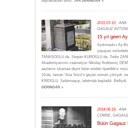
bayraklardan birisi,
TAA DERINDÄN
2015.03.10,
ANA
GAGAUZ AVTONO
15 yıl geeri 
Aydınnadıcı Ay-Bo
yaşayan senseleler
TANASOGLU da, Stepan KUROGLU da, Todur ZANET t
Akademiyasının zaametçisi Nikolay Andreeviç DEM
aazlarını tıkamaa deyni büün enidän tiparlêêrız meza
10-da, taman “Ana Sözü”n geçän nomeri çıktıydı, reda
KİROGLU. Selämnaşıp, lafetmää başladık. Belliydi, 
DERINDÄN
2014.08.19,
ANA
CÜMNE
,
GAGAUZ
Büün Gagauz R