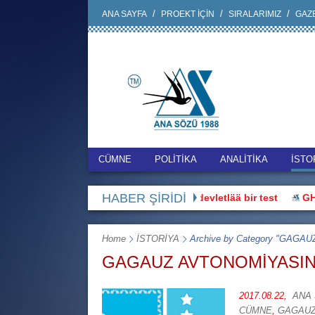
ANA SAYFA
PROEKT İÇİN
SIRALARIMIZ
GAZE
CÜMNE
POLİTİKA
ANALİTİKA
İSTO
HABER ŞİRİDİ
Bu hak üstünnüü devletlää bir test
GHT Başı: 
Home
İSTORİYA
Archive by Category "GAGA
GAGAUZ AVTONOMİYASIN
2017.08.22,
ANA
CÜMNE
,
GAGAUZ