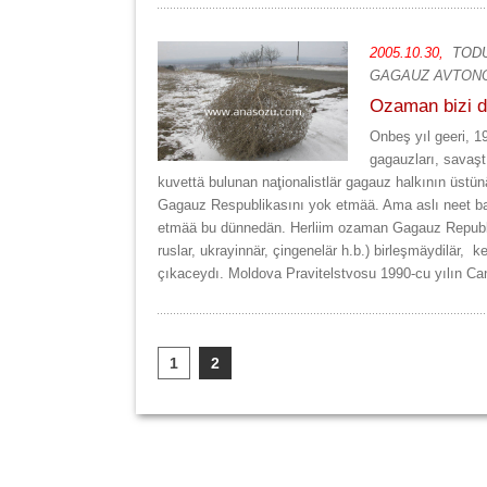
2005.10.30,
TOD
GAGAUZ AVTONO
Ozaman bizi d
Onbeş yıl geeri, 19
gagauzları, savaş
kuvettä bulunan naţionalistlär gagauz halkının üstünä 
Gagauz Respublikasını yok etmää. Ama aslı neet ba
etmää bu dünnedän. Herliim ozaman Gagauz Republik
ruslar, ukrayinnär, çingenelär h.b.) birleşmäydilär, k
çıkaceydı. Moldova Pravitelstvosu 1990-cu yılın Cana
1
2