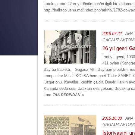
kurulmasının 27-cı yıldönümünnän ilgili bir kutlama 
http://halktoplushu.md/index.php/arkhiv/1782-ob-yav
2016.07.22,
ANA
GAGAUZ AVTONO
26 yıl geeri G
İrmi yıl geeri, 19
411 oylan (Kongres
Bayraa kabletti. Gagauz Milli Bayraan proektını resi
kompozitor Mihail KOLSA hem poet Todur ZANET. G
lüzgär onu. Kavalları keskin çaldır, Duuêr Halkın a
Kanında dedä sesi Uzaktan evä çeksin. Bucak’ta dan
kara
TAA DERINDÄN
2015.10.30,
ANA
GAGAUZ AVTONO
İstoriyasını u