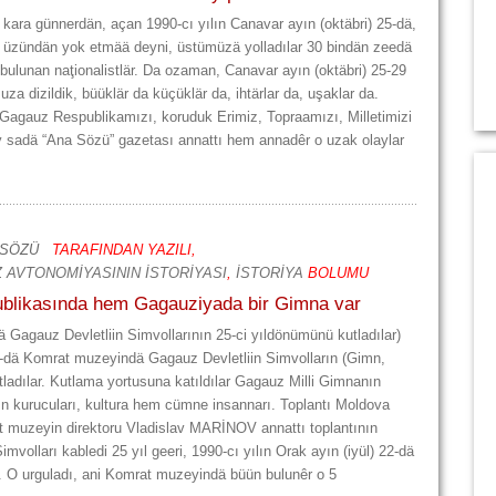
o kara günnerdän, açan 1990-cı yılın Canavar ayın (oktäbri) 25-dä,
er üzündän yok etmää deyni, üstümüzä yolladılar 30 bindän zeedä
 bulunan naţionalistlär. Da ozaman, Canavar ayın (oktäbri) 25-29
a dizildik, büüklär da küçüklär da, ihtärlar da, uşaklar da.
Gagauz Respublikamızı, koruduk Erimiz, Topraamızı, Milletimizi
ay sadä “Ana Sözü” gazetası annattı hem annadêr o uzak olaylar
 SÖZÜ
TARAFINDAN YAZILI,
 AVTONOMİYASININ İSTORİYASI
,
İSTORİYA
BOLUMU
likasında hem Gagauziyada bir Gimna var
Gagauz Devletliin Simvollarının 25-ci yıldönümünü kutladılar)
2-dä Komrat muzeyindä Gagauz Devletliin Simvolların (Gimn,
ladılar. Kutlama yortusuna katıldılar Gagauz Milli Gimnanın
n kurucuları, kultura hem cümne insannarı. Toplantı Moldova
muzeyin direktoru Vladislav MARİNOV annattı toplantının
mvolları kabledi 25 yıl geeri, 1990-cı yılın Orak ayın (iyül) 22-dä
. O urguladı, ani Komrat muzeyindä büün bulunêr o 5