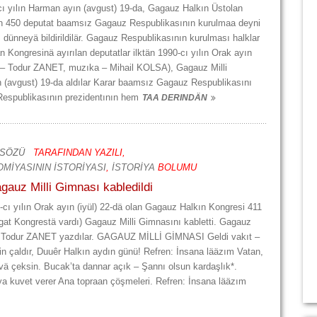
-cı yılın Harman ayın (avgust) 19-da, Gagauz Halkın Üstolan
an 450 deputat baamsız Gagauz Respublikasının kurulmaa deyni
dünneyä bildirildilär. Gagauz Respublikasının kurulması halklar
Kongresinä ayırılan deputatlar ilktän 1990-cı yılın Orak ayın
ar – Todur ZANET, muzıka – Mihail KOLSA), Gagauz Milli
n (avgust) 19-da aldılar Karar baamsız Gagauz Respublikasını
espublikasının prezidentının hem
TAA DERINDÄN
 SÖZÜ
TARAFINDAN YAZILI,
MİYASININ İSTORİYASI
,
İSTORİYA
BOLUMU
agauz Milli Gimnası kabledildi
0-cı yılın Orak ayın (iyül) 22-dä olan Gagauz Halkın Kongresi 411
gat Kongrestä vardı) Gagauz Milli Gimnasını kabletti. Gagauz
ını Todur ZANET yazdılar. GAGAUZ MİLLİ GİMNASI Geldi vakıt –
kin çaldır, Duuêr Halkın aydın günü! Refren: İnsana lääzım Vatan,
ä çeksin. Bucak’ta dannar açık – Şannı olsun kardaşlık*.
ya kuvet verer Ana topraan çöşmeleri. Refren: İnsana lääzım