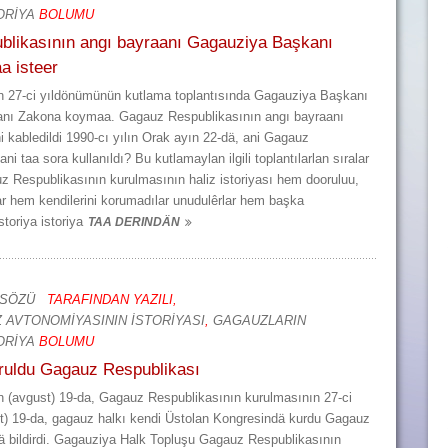
ORİYA
BOLUMU
likasının angı bayraanı Gagauziya Başkanı
 isteer
n 27-ci yıldönümünün kutlama toplantısında Gagauziya Başkanı
raanı Zakona koymaa. Gagauz Respublikasının angı bayraanı
abledildi 1990-cı yılın Orak ayın 22-dä, ani Gagauz
i taa sora kullanıldı? Bu kutlamaylan ilgili toplantılarlan sıralar
uz Respublikasının kurulmasının haliz istoriyası hem dooruluu,
lar hem kendilerini korumadılar unudulêrlar hem başka
storiya istoriya
TAA DERINDÄN
 SÖZÜ
TARAFINDAN YAZILI,
 AVTONOMİYASININ İSTORİYASI
,
GAGAUZLARIN
ORİYA
BOLUMU
uruldu Gagauz Respublikası
 (avgust) 19-da, Gagauz Respublikasının kurulmasının 27-ci
st) 19-da, gagauz halkı kendi Üstolan Kongresindä kurdu Gagauz
 bildirdi. Gagauziya Halk Topluşu Gagauz Respublikasının