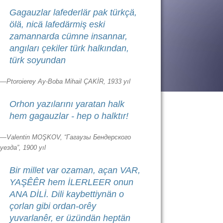
Gagauzlar lafederlär pak türkçä,
ölä, nicä lafedärmiş eski
zamannarda cümne insannar,
angıları çekiler türk halkından,
türk soyundan
—Ptoroierey Ay-Boba Mihail ÇAKİR, 1933 yıl
Orhon yazılarını yaratan halk
hem gagauzlar - hep o halktır!
—Valentin MOŞKOV, “Гагаузы Бендерского
уезда”, 1900 yıl
Bir millet var ozaman, açan VAR,
YAŞÊÊR hem İLERLEER onun
ANA DİLİ. Dili kaybettiynän o
çorlan gibi ordan-orêy
yuvarlanêr, er üzündän heptän