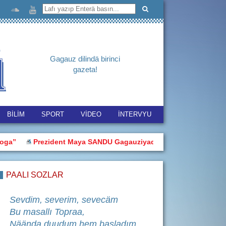
Gagauz dilindä birinci
gazeta!
BİLİM
SPORT
VİDEO
İNTERVYU
Prezident Maya SANDU Gagauziyadan kimi primarlarlan buluştu
PAALI SÖZLÄR
Sevdim, severim, sevecäm
Bu masallı Topraa,
Näända duudum hem başladım