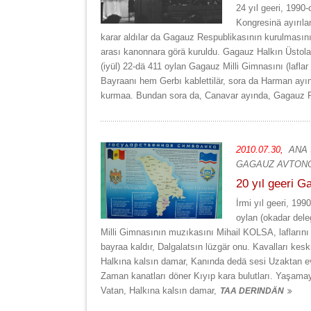
24 yıl geeri, 1990
Kongresinä ayırıl
karar aldılar da Gagauz Respublikasının kurulmasını 
arası kanonnara görä kuruldu. Gagauz Halkın Üstolan 
(iyül) 22-dä 411 oylan Gagauz Milli Gimnasını (lafl
Bayraanı hem Gerbı kablettilär, sora da Harman ayı
kurmaa. Bundan sora da, Canavar ayında, Gagauz R
2010.07.30,
ANA
GAGAUZ AVTONO
20 yıl geeri G
İrmi yıl geeri, 199
oylan (okadar dele
Milli Gimnasının muzıkasını Mihail KOLSA, laflar
bayraa kaldır, Dalgalatsın lüzgär onu. Kavalları kes
Halkına kalsın damar, Kanında dedä sesi Uzaktan ev
Zaman kanatları döner Kıyıp kara bulutları. Yaşama
Vatan, Halkına kalsın damar,
TAA DERINDÄN