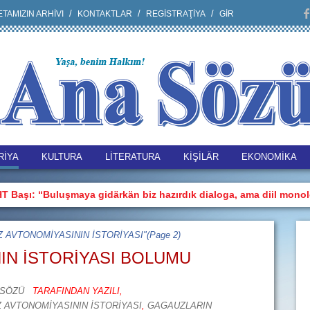
TAMIZIN ARHİVI
KONTAKTLAR
REGİSTRAŢİYA
GİR
RİYA
KULTURA
LİTERATURA
KİŞİLÄR
EKONOMİKA
“Buluşmaya gidärkän biz hazırdık dialoga, ama diil monologa”
UZ AVTONOMİYASININ İSTORİYASI"
(Page 2)
IN İSTORİYASI BOLUMU
 SÖZÜ
TARAFINDAN YAZILI,
 AVTONOMİYASININ İSTORİYASI
,
GAGAUZLARIN