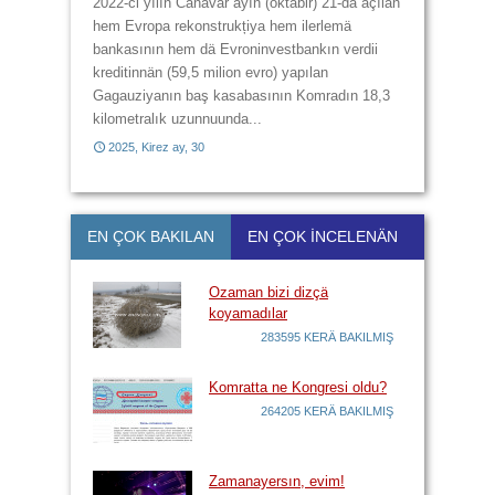
2014, Çiçek ay, 28
2022-ci yılın Canavar ayın (oktäbir) 21-dä açılan
hem Evropa rekonstrukțiya hem ilerlemä
bankasının hem dä Evroninvestbankın verdii
2014, Baba Marta, 29
2014, Büük ay, 11
kreditinnän (59,5 milion evro) yapılan
Gagauziyanın baş kasabasının Komradın 18,3
kilometralık uzunnuunda...
2025, Kirez ay, 30
2017, Kirez ay, 21
EN ÇOK BAKILAN
EN ÇOK İNCELENÄN
Ozaman bizi dizçä
koyamadılar
283595 KERÄ BAKILMIŞ
Komratta ne Kongresi oldu?
264205 KERÄ BAKILMIŞ
Zamanayersın, evim!