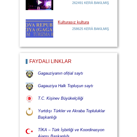
262491 KERÄ BAKILMIŞ
Kulturasız kultura
258625 KERÄ BAKILMIŞ
FAYDALI LİNKLÄR
Gagauziyanın ofițial saytı
Gagauziya Halk Topluşun saytı
T.C. Kişinev Büyükelçiliği
Yurtdışı Türkler ve Akraba Topluluklar
Başkanlığı
TİKA – Türk İşbirliği ve Koordinasyon
Ajansı Başkanlığı