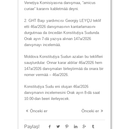
Venețiya Komisiyasına danışmaa, “amicus
curiae” kararını kabletmää deyni.
2. GHT Başı yardımcısı Georgiy LEYÇU teklif
etti 46а/2026 danışmasının kantarlamasını
durgutmaa da öncedän Konstituțiya Sudunda
Orak ayın 7-dä yazıya alınan 147а/2026
danışmayı incelemää.
Moldova Konstituțiya Sudun azaları bu teklifleri
sauşturdular. Onnar karar aldılar 46а/2026 hem
147а/2026 danışmaları birleştirmää da onara bir
nomer vermää – 46а/2026.
Konstituțiya Sudu eni oluşan 46а/2026
danışmanın incelemesini Orak ayın 8-dä saat
10.00-dan beeri ilerleyecek.
Önceki er
Önceki er
Paylaş!