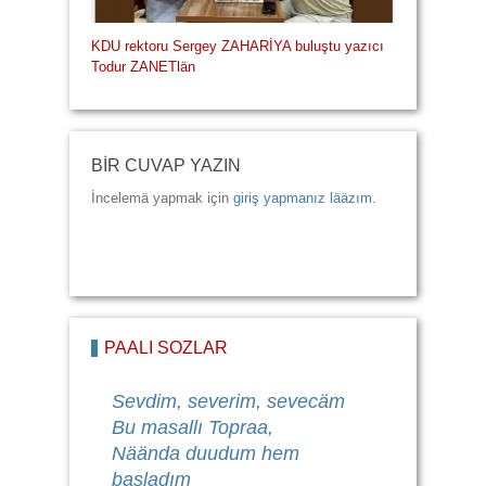
KDU rektoru Sergey ZAHARİYA buluştu yazıcı
Todur ZANETlän
BİR CUVAP YAZIN
İncelemä yapmak için
giriş yapmanız lääzım
.
PAALI SÖZLÄR
Sevdim, severim, sevecäm
Bu masallı Topraa,
Näända duudum hem
başladım