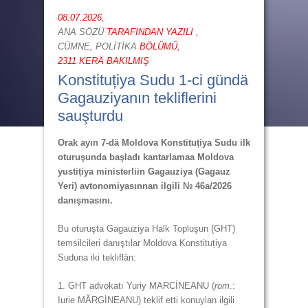
08.07.2026,
ANA SÖZÜ
TARAFINDAN YAZILI ,
CÜMNE
,
POLİTİKA
BÖLÜMÜ,
2311 KERÄ BAKILMIŞ
Konstituțiya Sudu 1-ci gündä
Gagauziyanın tekliflerini
sauşturdu
Orak ayın 7-dä Moldova Konstitu
ț
iya Sudu ilk
oturuşunda başladı kantarlamaa Moldova
yusti
ț
iya ministerliin Gagauziya (Gagauz
Yeri) avtonomiyasınnan ilgili № 46а/2026
danışmasını.
Bu oturuşta Gagauziya Halk Topluşun (GHT)
temsilcileri danıştılar Moldova Konstituțiya
Suduna iki tekliflän:
1. GHT advokatı Yuriy MARCİNEANU (
rom
.:
Iurie MĂRGİNEANU) teklif etti konuylan ilgili