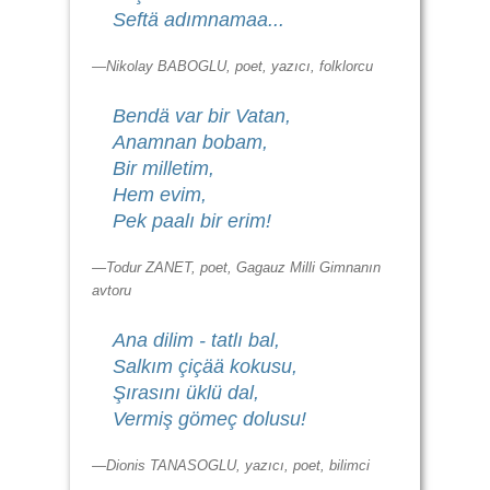
Seftä adımnamaa...
—Nikolay BABOGLU, poet, yazıcı, folklorcu
Bendä var bir Vatan,
Anamnan bobam,
Bir milletim,
Hem evim,
Pek paalı bir erim!
—Todur ZANET, poet, Gagauz Milli Gimnanın
avtoru
Ana dilim - tatlı bal,
Salkım çiçää kokusu,
Şırasını üklü dal,
Vermiş gömeç dolusu!
—Dionis TANASOGLU, yazıcı, poet, bilimci