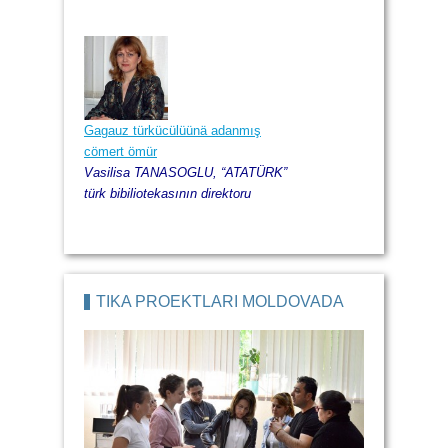
Gagauz türkücülüünä adanmış
cömert ömür
Vasilisa TANASOGLU, “ATATÜRK”
türk bibiliotekasının direktoru
TİKA PROEKTLARI MOLDOVADA