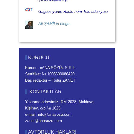
Gagauziyanın Radio hem Televideniyası
Ali ŞAMİLin blogu
KURUCU
Kurucu: «ANA SÖZÜ» S.R.L.
Sertifikat № 1003600086420
Baş redaktor – Todur ZANET
KONTAKTLAR
Yazışma adresimiz: RM-2028, Moldova,
Kişinev, c/p № 1025
e-mail: info@anasozu.com,
zanet@anasozu.com
AVTORLUK HAKLARI