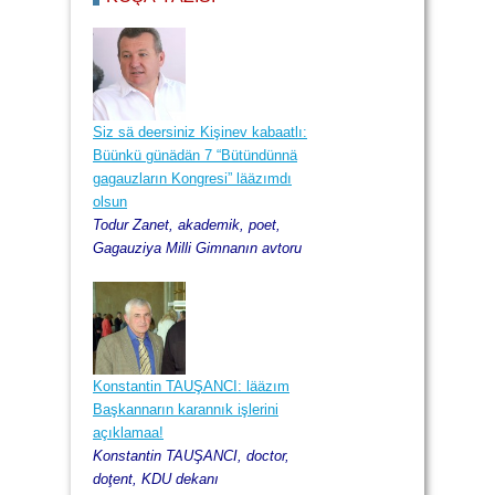
2013, Kirez ay, 29
Siz sä deersiniz Kişinev kabaatlı:
Büünkü günädän 7 “Bütündünnä
gagauzların Kongresi” lääzımdı
olsun
Todur Zanet, akademik, poet,
Gagauziya Milli Gimnanın avtoru
Konstantin TAUŞANCI: lääzım
Başkannarın karannık işlerini
açıklamaa!
Konstantin TAUŞANCI, doctor,
doţent, KDU dekanı