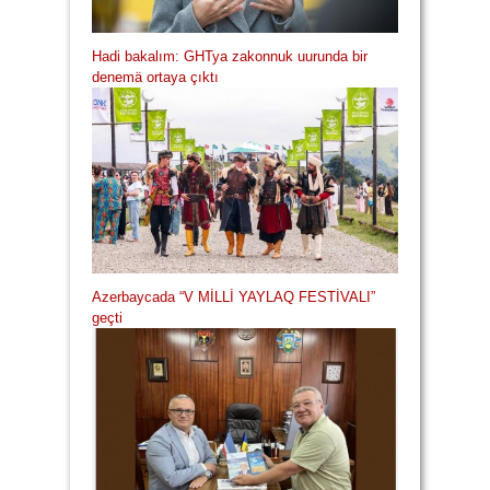
Hadi bakalım: GHTya zakonnuk uurunda bir
denemä ortaya çıktı
Azerbaycada “V MİLLİ YAYLAQ FESTİVALI”
geçti