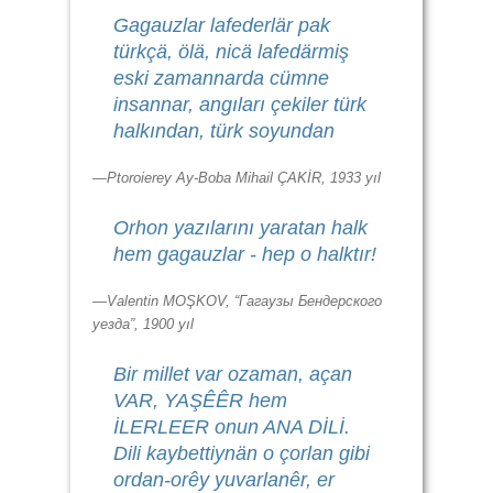
Gagauzlar lafederlär pak
türkçä, ölä, nicä lafedärmiş
eski zamannarda cümne
insannar, angıları çekiler türk
halkından, türk soyundan
—Ptoroierey Ay-Boba Mihail ÇAKİR, 1933 yıl
Orhon yazılarını yaratan halk
hem gagauzlar - hep o halktır!
—Valentin MOŞKOV, “Гагаузы Бендерского
уезда”, 1900 yıl
Bir millet var ozaman, açan
VAR, YAŞÊÊR hem
İLERLEER onun ANA DİLİ.
Dili kaybettiynän o çorlan gibi
ordan-orêy yuvarlanêr, er