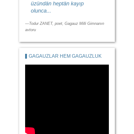
üzündän heptän kayıp
olunca...
—Todur ZANET, poet, Gagauz Milli Gimnanın
avtoru
GAGAUZLAR HEM GAGAUZLUK