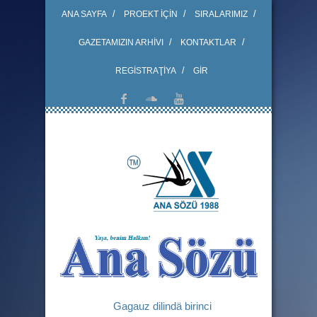
ANA SAYFA
PROEKT İÇİN
SIRALARIMIZ
GAZETAMIZIN ARHİVI
KONTAKTLAR
REGİSTRAŢİYA
GİR
Gagauz dilindä birinci