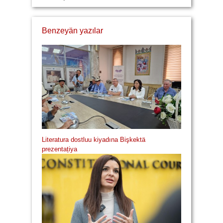
Benzeyän yazılar
Literatura dostluu kiyadına Bişkektä
prezentațiya