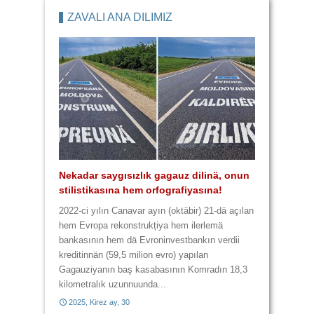
2013, Kırım ay, 25
ZAVALI ANA DİLİMİZ
4 lafta 9 yannışlık var
Kulturasız kultura
Yannışlıklar karma karışık
Üç lafta 6 yannışlık
Nekadar saygısızlık gagauz dilinä, onun
Zavalı Gagauz Dilimiz! Hem zaametä,
stilistikasına hem orfografiyasına!
hem da harcanan paraya yazık!
2014, Baba Marta, 3
2014, Çiçek ay, 28
2022-ci yılın Canavar ayın (oktäbir) 21-dä açılan
hem Evropa rekonstrukțiya hem ilerlemä
bankasının hem dä Evroninvestbankın verdii
2014, Baba Marta, 29
2014, Büük ay, 11
kreditinnän (59,5 milion evro) yapılan
Gagauziyanın baş kasabasının Komradın 18,3
kilometralık uzunnuunda...
2025, Kirez ay, 30
2017, Kirez ay, 21