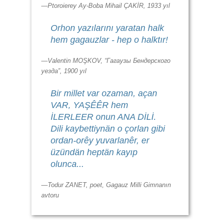
—Ptoroierey Ay-Boba Mihail ÇAKİR, 1933 yıl
Orhon yazılarını yaratan halk
hem gagauzlar - hep o halktır!
—Valentin MOŞKOV, “Гагаузы Бендерского
уезда”, 1900 yıl
Bir millet var ozaman, açan
VAR, YAŞÊÊR hem
İLERLEER onun ANA DİLİ.
Dili kaybettiynän o çorlan gibi
ordan-orêy yuvarlanêr, er
üzündän heptän kayıp
olunca...
—Todur ZANET, poet, Gagauz Milli Gimnanın
avtoru