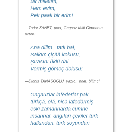
Bir milletim,
Hem evim,
Pek paalı bir erim!
—Todur ZANET, poet, Gagauz Milli Gimnanın
avtoru
Ana dilim - tatlı bal,
Salkım çiçää kokusu,
Şırasını üklü dal,
Vermiş gömeç dolusu!
—Dionis TANASOGLU, yazıcı, poet, bilimci
Gagauzlar lafederlär pak
türkçä, ölä, nicä lafedärmiş
eski zamannarda cümne
insannar, angıları çekiler türk
halkından, türk soyundan