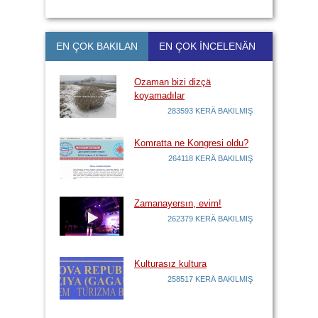
EN ÇOK BAKILAN
EN ÇOK İNCELENÄN
Ozaman bizi dizçä
koyamadılar
283593 KERÄ BAKILMIŞ
Komratta ne Kongresi oldu?
264118 KERÄ BAKILMIŞ
Zamanayersın, evim!
262379 KERÄ BAKILMIŞ
Kulturasız kultura
258517 KERÄ BAKILMIŞ