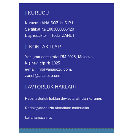
KURUCU
Kurucu: «ANA SÖZÜ» S.R.L.
Sertifikat № 1003600086420
Baş redaktor – Todur ZANET
KONTAKTLAR
Yazışma adresimiz: RM-2028, Moldova,
Kişinev, c/p № 1025
e-mail: info@anasozu.com,
zanet@anasozu.com
AVTORLUK HAKLARI
Hepsi avtorluk hakları devlet tarafından korunêr.
Redakţiyadan izin almadaan materialları
kullanamazsınız.