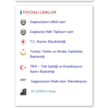
FAYDALI LİNKLÄR
Gagauziyanın ofițial saytı
Gagauziya Halk Topluşun saytı
T.C. Kişinev Büyükelçiliği
Yurtdışı Türkler ve Akraba Topluluklar
Başkanlığı
TİKA – Türk İşbirliği ve Koordinasyon
Ajansı Başkanlığı
Gagauziyanın Radio hem Televideniyası
Ali ŞAMİLin blogu