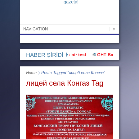
gazeta!
HABER ŞİRİDİ
Bu hak üstünnüü devletlää bir test
GHT Başı: “Buluşmaya gi
Home
Posts Tagged "лицей села Конгаз"
лицей села Конгаз Tag