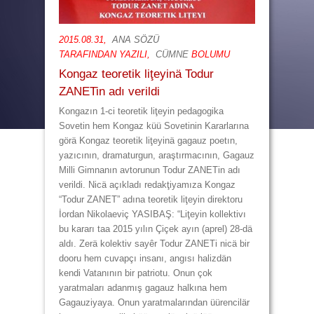
2015.08.31,
ANA SÖZÜ
TARAFINDAN YAZILI,
CÜMNE
BOLUMU
Kongaz teoretik liţeyinä Todur
ZANETin adı verildi
Kongazın 1-ci teoretik liţeyin pedagogika
Sovetin hem Kongaz küü Sovetinin Kararlarına
görä Kongaz teoretik liţeyinä gagauz poetın,
yazıcının, dramaturgun, araştırmacının, Gagauz
Milli Gimnanın avtorunun Todur ZANETin adı
verildi. Nicä açıkladı redakţiyamıza Kongaz
“Todur ZANET” adına teoretik liţeyin direktoru
İordan Nikolaeviç YASIBAŞ: “Liţeyin kollektivı
bu kararı taa 2015 yılın Çiçek ayın (aprel) 28-dä
aldı. Zerä kolektiv sayêr Todur ZANETi nicä bir
dooru hem cuvapçı insanı, angısı halizdän
kendi Vatanının bir patriotu. Onun çok
yaratmaları adanmış gagauz halkına hem
Gagauziyaya. Onun yaratmalarından üürencilär