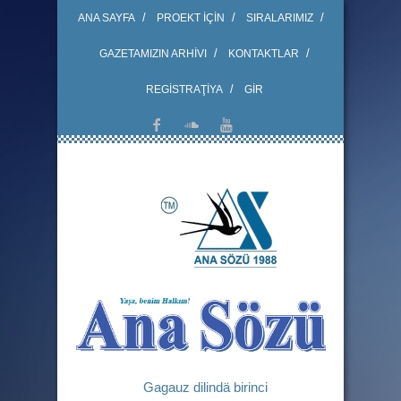
ANA SAYFA
PROEKT İÇİN
SIRALARIMIZ
GAZETAMIZIN ARHİVI
KONTAKTLAR
REGİSTRAŢİYA
GİR
Gagauz dilindä birinci