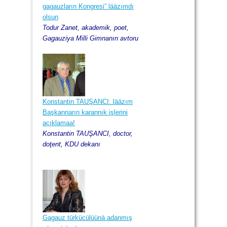
gagauzların Kongresi” lääzımdı
olsun
Todur Zanet, akademik, poet,
Gagauziya Milli Gimnanın avtoru
Konstantin TAUŞANCI: lääzım
Başkannarın karannık işlerini
açıklamaa!
Konstantin TAUŞANCI, doctor,
doţent, KDU dekanı
Gagauz türkücülüünä adanmış