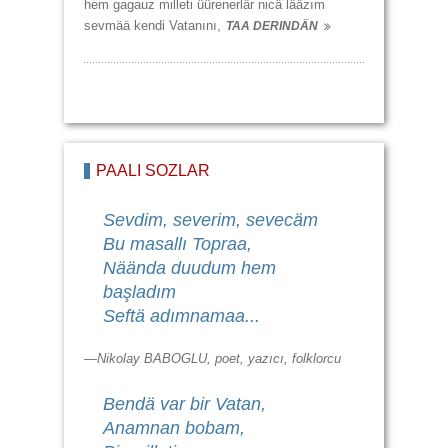
hem gagauz milleti üürenerlär nicä lääzım
sevmää kendi Vatanını,
TAA DERINDÄN
PAALI SÖZLÄR
Sevdim, severim, sevecäm
Bu masallı Topraa,
Näända duudum hem
başladım
Seftä adımnamaa...
—Nikolay BABOGLU, poet, yazıcı, folklorcu
Bendä var bir Vatan,
Anamnan bobam,