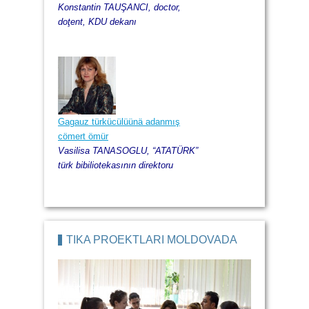
Konstantin TAUŞANCI, doctor,
doţent, KDU dekanı
Gagauz türkücülüünä adanmış
cömert ömür
Vasilisa TANASOGLU, “ATATÜRK”
türk bibiliotekasının direktoru
TİKA PROEKTLARI MOLDOVADA