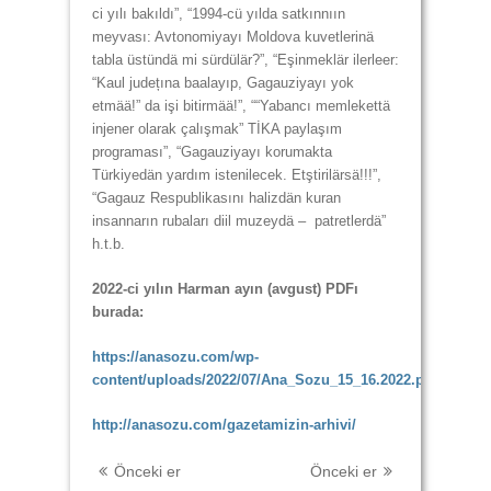
ci yılı bakıldı”, “1994-cü yılda satkınnıın
meyvası: Avtonomiyayı Moldova kuvetlerinä
tabla üstündä mi sürdülär?”, “Eşinmeklär ilerleer:
“Kaul județına baalayıp, Gagauziyayı yok
etmää!” da işi bitirmää!”, ““Yabancı memlekettä
injener olarak çalışmak” TİKA paylaşım
programası”, “Gagauziyayı korumakta
Türkiyedän yardım istenilecek. Etştirilärsä!!!”,
“Gagauz Respublikasını halizdän kuran
insannarın rubaları diil muzeydä – patretlerdä”
h.t.b.
2022-ci yılın Harman ayın (avgust)
PDFı
burada:
https://anasozu.com/wp-
content/uploads/2022/07/Ana_Sozu_15_16.2022.pdf
http://anasozu.com/gazetamizin-arhivi/
Önceki er
Önceki er