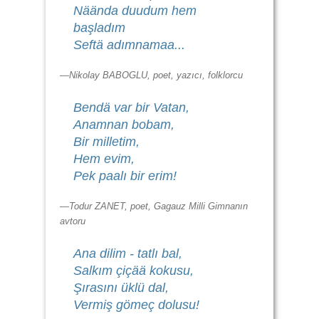
Näända duudum hem
başladım
Seftä adımnamaa...
—Nikolay BABOGLU, poet, yazıcı, folklorcu
Bendä var bir Vatan,
Anamnan bobam,
Bir milletim,
Hem evim,
Pek paalı bir erim!
—Todur ZANET, poet, Gagauz Milli Gimnanın
avtoru
Ana dilim - tatlı bal,
Salkım çiçää kokusu,
Şırasını üklü dal,
Vermiş gömeç dolusu!