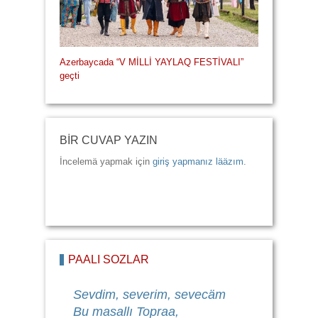
Azerbaycada “V MİLLİ YAYLAQ FESTİVALI”
geçti
BİR CUVAP YAZIN
İncelemä yapmak için
giriş yapmanız lääzım
.
PAALI SÖZLÄR
Sevdim, severim, sevecäm
Bu masallı Topraa,