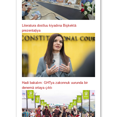
Literatura dostluu kiyadına Bişkektä
prezentațiya
Hadi bakalım: GHTya zakonnuk uurunda bir
denemä ortaya çıktı