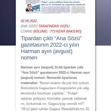
02.09.2022,
ANA SÖZÜ
TARAFINDAN YAZILI ,
CÜMNE
BÖLÜMÜ,
773 KERÄ BAKILMIŞ
Tipardan çıktı “Ana Sözü”
gazetasının 2022-ci yılın
Harman ayın (avgust)
nomerı
Harman ayın (avgust) 31-dä tipardan çıktı
“Ana Sözü” gazetasının 2022-ci Harman ayın
(avgust)
nomerı. Nomerdä tiparlanan
materiallar:
“Bunun esabını da yok kim sorsun:
Bütündünnä Gagauzların Kongreslerini yok edip,
ekonomika forumnarı yapêrlar”, ““Fulger”
speţnaz poliţiyası Komratta: parmak sallamak
mı, korkutmak mı, Gagauziyayı enmäk mi?”,
“28 yıl geeri satılan Gagauz Respublikasının 32-