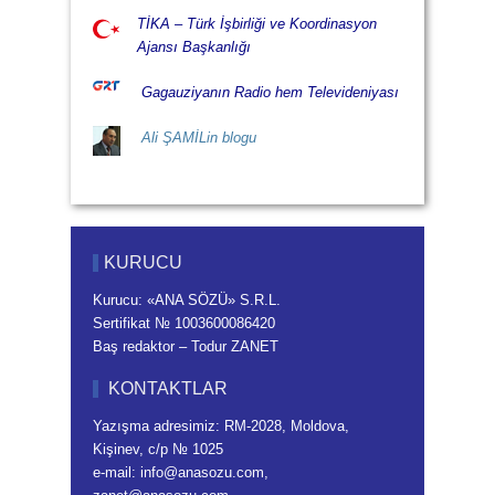
TİKA – Türk İşbirliği ve Koordinasyon
Ajansı Başkanlığı
Gagauziyanın Radio hem Televideniyası
Ali ŞAMİLin blogu
KURUCU
Kurucu: «ANA SÖZÜ» S.R.L.
Sertifikat № 1003600086420
Baş redaktor – Todur ZANET
KONTAKTLAR
Yazışma adresimiz: RM-2028, Moldova,
Kişinev, c/p № 1025
e-mail: info@anasozu.com,