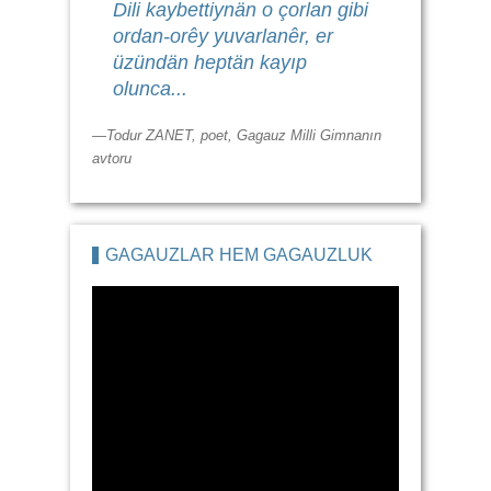
Dili kaybettiynän o çorlan gibi
ordan-orêy yuvarlanêr, er
üzündän heptän kayıp
olunca...
—Todur ZANET, poet, Gagauz Milli Gimnanın
avtoru
GAGAUZLAR HEM GAGAUZLUK