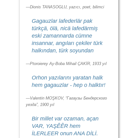
—Dionis TANASOGLU, yazıcı, poet, bilimci
Gagauzlar lafederlär pak
türkçä, ölä, nicä lafedärmiş
eski zamannarda cümne
insannar, angıları çekiler türk
halkından, türk soyundan
—Ptoroierey Ay-Boba Mihail ÇAKİR, 1933 yıl
Orhon yazılarını yaratan halk
hem gagauzlar - hep o halktır!
—Valentin MOŞKOV, “Гагаузы Бендерского
уезда”, 1900 yıl
Bir millet var ozaman, açan
VAR, YAŞÊÊR hem
İLERLEER onun ANA DİLİ.