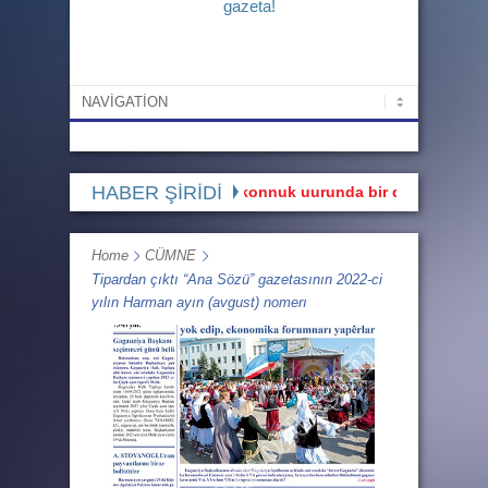
gazeta!
HABER ŞİRİDİ
Hadi bakalım: GHTya zakonnuk uurunda bir denemä ortaya çıkt
Home
CÜMNE
Tipardan çıktı “Ana Sözü” gazetasının 2022-ci
yılın Harman ayın (avgust) nomerı