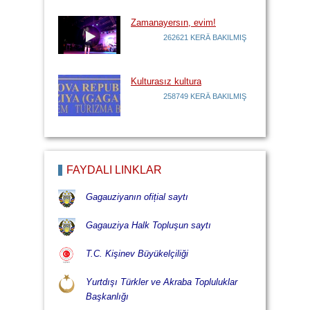
Zamanayersın, evim!
262621 KERÄ BAKILMIŞ
Kulturasız kultura
258749 KERÄ BAKILMIŞ
FAYDALI LİNKLÄR
Gagauziyanın ofițial saytı
Gagauziya Halk Topluşun saytı
T.C. Kişinev Büyükelçiliği
Yurtdışı Türkler ve Akraba Topluluklar
Başkanlığı