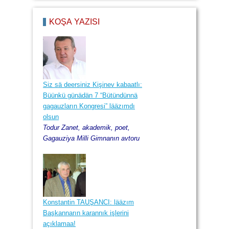
2013, Baba Marta, 7
2017, Kırım ay, 21
KÖŞÄ YAZISI
2013, Kirez ay, 29
Siz sä deersiniz Kişinev kabaatlı:
Büünkü günädän 7 “Bütündünnä
gagauzların Kongresi” lääzımdı
olsun
Todur Zanet, akademik, poet,
Gagauziya Milli Gimnanın avtoru
Konstantin TAUŞANCI: lääzım
Başkannarın karannık işlerini
açıklamaa!