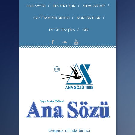
ANA SAYFA
PROEKT İÇİN
SIRALARIMIZ
GAZETAMIZIN ARHİVI
KONTAKTLAR
REGİSTRAŢİYA
GİR
Gagauz dilindä birinci