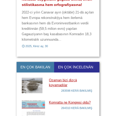
stilistikasına hem orfografiyasına!
hem da harcanan paraya yazık!
2014, Baba Marta, 3
2014, Çiçek ay, 28
2022-ci yılın Canavar ayın (oktäbir) 21-dä açılan
hem Evropa rekonstrukțiya hem ilerlemä
bankasının hem dä Evroninvestbankın verdii
2014, Baba Marta, 29
2014, Büük ay, 11
kreditinnän (59,5 milion evro) yapılan
Gagauziyanın baş kasabasının Komradın 18,3
kilometralık uzunnuunda...
2025, Kirez ay, 30
2017, Kirez ay, 21
EN ÇOK BAKILAN
EN ÇOK İNCELENÄN
Ozaman bizi dizçä
koyamadılar
283598 KERÄ BAKILMIŞ
Komratta ne Kongresi oldu?
264310 KERÄ BAKILMIŞ