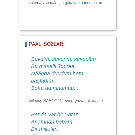
İncelemä yapmak için
giriş yapmanız lääzım
.
PAALI SÖZLÄR
Sevdim, severim, sevecäm
Bu masallı Topraa,
Näända duudum hem
başladım
Seftä adımnamaa...
—Nikolay BABOGLU, poet, yazıcı, folklorcu
Bendä var bir Vatan,
Anamnan bobam,
Bir milletim,