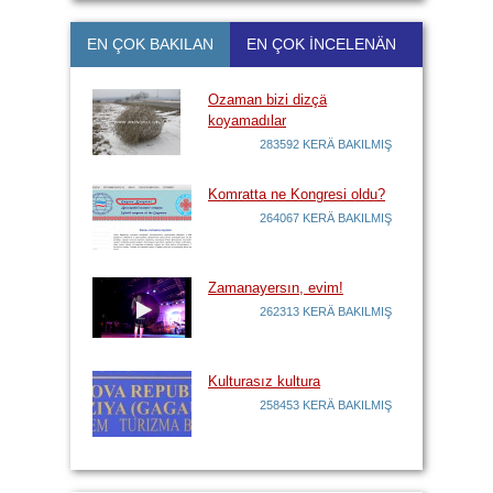
EN ÇOK BAKILAN
EN ÇOK İNCELENÄN
Ozaman bizi dizçä
koyamadılar
283592 KERÄ BAKILMIŞ
Komratta ne Kongresi oldu?
264067 KERÄ BAKILMIŞ
Zamanayersın, evim!
262313 KERÄ BAKILMIŞ
Kulturasız kultura
258453 KERÄ BAKILMIŞ