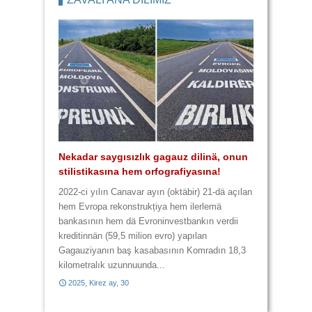
4 lafta 9 yannışlık var
Kulturasız kultura
Yannışlıklar karma karışık
Üç lafta 6 yannışlık
Nekadar saygısızlık gagauz dilinä, onun
Zavalı Gagauz Dilimiz! Hem zaametä,
stilistikasına hem orfografiyasına!
hem da harcanan paraya yazık!
2014, Baba Marta, 3
2014, Çiçek ay, 28
2022-ci yılın Canavar ayın (oktäbir) 21-dä açılan
hem Evropa rekonstrukțiya hem ilerlemä
bankasının hem dä Evroninvestbankın verdii
2014, Baba Marta, 29
2014, Büük ay, 11
kreditinnän (59,5 milion evro) yapılan
Gagauziyanın baş kasabasının Komradın 18,3
kilometralık uzunnuunda...
2025, Kirez ay, 30
2017, Kirez ay, 21