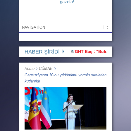
gazeta!
HABER ŞİRİDİ
GHT Başı: “Buluşmaya gidärkän biz 
Home
CÜMNE
Gagauziyanın 30-cu yıldönümü yortulu sıralarlan
kutlanıldı