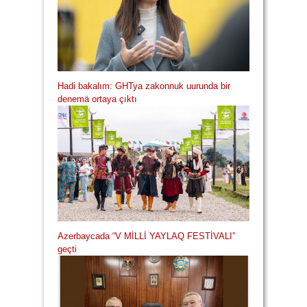
Hadi bakalım: GHTya zakonnuk uurunda bir
denemä ortaya çıktı
Azerbaycada “V MİLLİ YAYLAQ FESTİVALI”
geçti