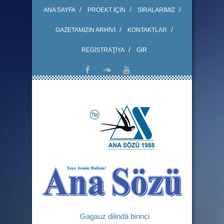
ANA SAYFA
PROEKT İÇİN
SIRALARIMIZ
GAZETAMIZIN ARHİVI
KONTAKTLAR
REGİSTRAŢİYA
GİR
Gagauz dilindä birinci