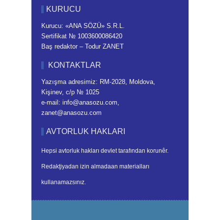
KURUCU
Kurucu: «ANA SÖZÜ» S.R.L.
Sertifikat № 1003600086420
Baş redaktor – Todur ZANET
KONTAKTLAR
Yazışma adresimiz: RM-2028, Moldova,
Kişinev, c/p № 1025
e-mail: info@anasozu.com,
zanet@anasozu.com
AVTORLUK HAKLARI
Hepsi avtorluk hakları devlet tarafından korunêr.
Redakţiyadan izin almadaan materialları
kullanamazsınız.