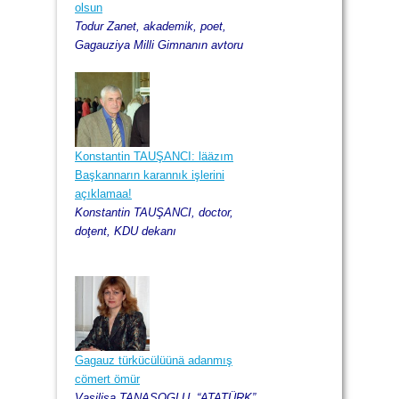
olsun
Todur Zanet, akademik, poet,
Gagauziya Milli Gimnanın avtoru
Konstantin TAUŞANCI: lääzım
Başkannarın karannık işlerini
açıklamaa!
Konstantin TAUŞANCI, doctor,
doţent, KDU dekanı
Gagauz türkücülüünä adanmış
cömert ömür
Vasilisa TANASOGLU, “ATATÜRK”