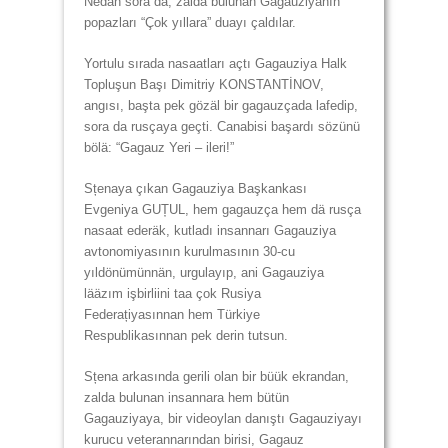
Nedän sora da, zalda bulunan Gagauziyanın
popazları “Çok yıllara” duayı çaldılar.
Yortulu sırada nasaatları açtı Gagauziya Halk
Topluşun Başı Dimitriy KONSTANTİNOV,
angısı, başta pek gözäl bir gagauzçada lafedip,
sora da rusçaya geçti. Canabisi başardı sözünü
bölä: “Gagauz Yeri – ileri!”
Sțenaya çıkan Gagauziya Başkankası
Evgeniya GUȚUL, hem gagauzça hem dä rusça
nasaat ederäk, kutladı insannarı Gagauziya
avtonomiyasının kurulmasının 30-cu
yıldönümünnän, urgulayıp, ani Gagauziya
lääzım işbirliini taa çok Rusiya
Federațiyasınnan hem Türkiye
Respublikasınnan pek derin tutsun.
Sțena arkasında gerili olan bir büük ekrandan,
zalda bulunan insannara hem bütün
Gagauziyaya, bir videoylan danıştı Gagauziyayı
kurucu veterannarından birisi, Gagauz