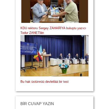
KDU rektoru Sergey ZAHARİYA buluştu yazıcı
Todur ZANETlän
Bu hak üstünnüü devletlää bir test
BİR CUVAP YAZIN