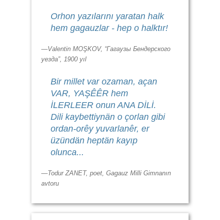
Orhon yazılarını yaratan halk
hem gagauzlar - hep o halktır!
—Valentin MOŞKOV, “Гагаузы Бендерского
уезда”, 1900 yıl
Bir millet var ozaman, açan
VAR, YAŞÊÊR hem
İLERLEER onun ANA DİLİ.
Dili kaybettiynän o çorlan gibi
ordan-orêy yuvarlanêr, er
üzündän heptän kayıp
olunca...
—Todur ZANET, poet, Gagauz Milli Gimnanın
avtoru