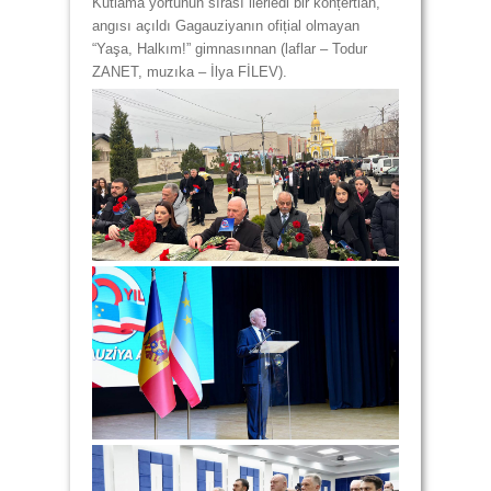
Kutlama yortunun sırası ilerledi bir konțertlan,
angısı açıldı Gagauziyanın ofițial olmayan
“Yaşa, Halkım!” gimnasınnan (laflar – Todur
ZANET, muzıka – İlya FİLEV).
Önceki
Önceki
er
er
Paylaş!