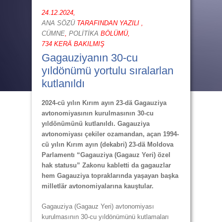
24.12.2024,
ANA SÖZÜ
TARAFINDAN YAZILI ,
CÜMNE
,
POLİTİKA
BÖLÜMÜ,
734 KERÄ BAKILMIŞ
Gagauziyanın 30-cu
yıldönümü yortulu sıralarlan
kutlanıldı
2024-cü yılın Kırım ayın 23-dä Gagauziya
avtonomiyasının kurulmasının 30-cu
yıldönümünü kutlanıldı. Gagauziya
avtonomiyası çekiler ozamandan, açan 1994-
cü yılın Kırım ayın (dekabri) 23-dä Moldova
Parlamentı “Gagauziya (Gagauz Yeri) özel
hak statusu” Zakonu kabletti da gagauzlar
hem Gagauziya topraklarında yaşayan başka
milletlär avtonomiyalarına kauştular.
Gagauziya (Gagauz Yeri) avtonomiyası
kurulmasının 30-cu yıldönümünü kutlamaları