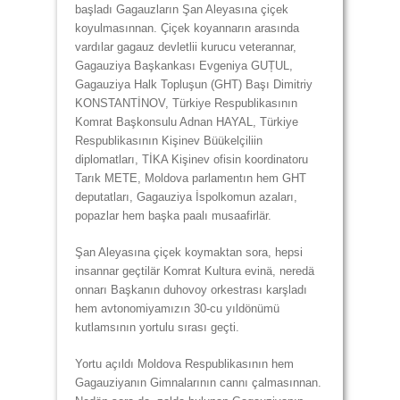
başladı Gagauzların Şan Aleyasına çiçek
koyulmasınnan. Çiçek koyannarın arasında
vardılar gagauz devletlii kurucu veterannar,
Gagauziya Başkankası Evgeniya GUȚUL,
Gagauziya Halk Topluşun (GHT) Başı Dimitriy
KONSTANTİNOV, Türkiye Respublikasının
Komrat Başkonsulu Adnan HAYAL, Türkiye
Respublikasının Kişinev Büükelçiliin
diplomatları, TİKA Kişinev ofisin koordinatoru
Tarık METE, Moldova parlamentın hem GHT
deputatları, Gagauziya İspolkomun azaları,
popazlar hem başka paalı musaafirlär.
Şan Aleyasına çiçek koymaktan sora, hepsi
insannar geçtilär Komrat Kultura evinä, neredä
onnarı Başkanın duhovoy orkestrası karşladı
hem avtonomiyamızın 30-cu yıldönümü
kutlamsının yortulu sırası geçti.
Yortu açıldı Moldova Respublikasının hem
Gagauziyanın Gimnalarının cannı çalmasınnan.