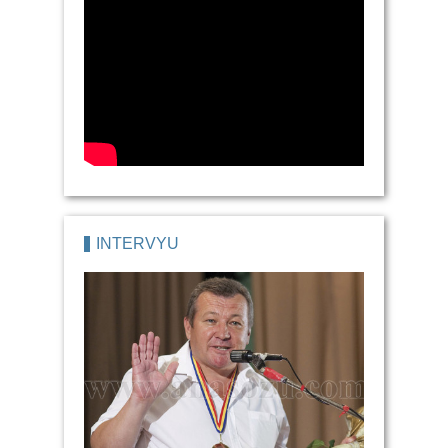
İNTERVYU
Gagauzların bölä ayırıklara düşmeyä hiç