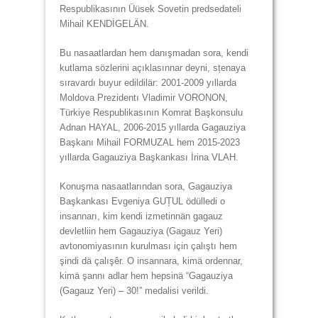
Respublikasının Üüsek Sovetin predsedateli
Mihail KENDİGELÄN.
Bu nasaatlardan hem danışmadan sora, kendi
kutlama sözlerini açıklasınnar deyni, sțenaya
sıravardı buyur edildilär: 2001-2009 yıllarda
Moldova Prezidentı Vladimir VORONON,
Türkiye Respublikasının Komrat Başkonsulu
Adnan HAYAL, 2006-2015 yıllarda Gagauziya
Başkanı Mihail FORMUZAL hem 2015-2023
yıllarda Gagauziya Başkankası İrina VLAH.
Konuşma nasaatlarından sora, Gagauziya
Başkankası Evgeniya GUȚUL ödülledi o
insannarı, kim kendi izmetinnän gagauz
devletliin hem Gagauziya (Gagauz Yeri)
avtonomiyasının kurulması için çalıştı hem
şindi dä çalışêr. O insannara, kimä ordennar,
kimä şannı adlar hem hepsinä “Gagauziya
(Gagauz Yeri) – 30!” medalisi verildi.