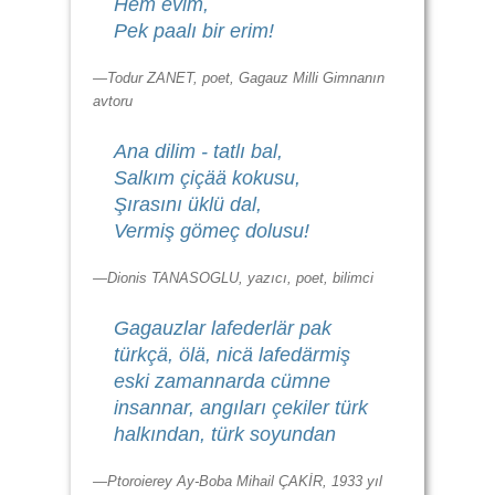
Hem evim,
Pek paalı bir erim!
—Todur ZANET, poet, Gagauz Milli Gimnanın
avtoru
Ana dilim - tatlı bal,
Salkım çiçää kokusu,
Şırasını üklü dal,
Vermiş gömeç dolusu!
—Dionis TANASOGLU, yazıcı, poet, bilimci
Gagauzlar lafederlär pak
türkçä, ölä, nicä lafedärmiş
eski zamannarda cümne
insannar, angıları çekiler türk
halkından, türk soyundan
—Ptoroierey Ay-Boba Mihail ÇAKİR, 1933 yıl